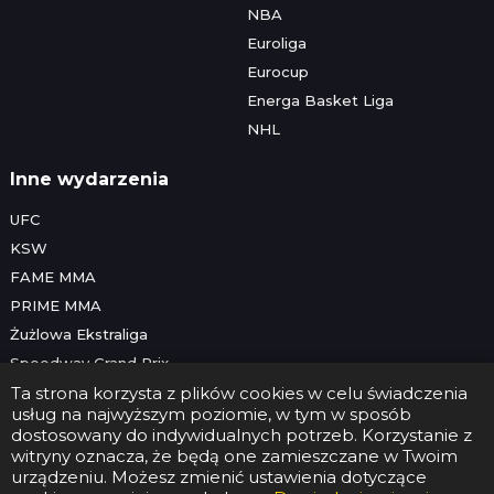
NBA
Euroliga
Eurocup
Energa Basket Liga
NHL
Inne wydarzenia
UFC
KSW
FAME MMA
PRIME MMA
Żużlowa Ekstraliga
Speedway Grand Prix
Skoki narciarskie
Ta strona korzysta z plików cookies w celu świadczenia
usług na najwyższym poziomie, w tym w sposób
dostosowany do indywidualnych potrzeb. Korzystanie z
witryny oznacza, że będą one zamieszczane w Twoim
Copyright © 2026 Futbolwtv.pl
urządzeniu. Możesz zmienić ustawienia dotyczące
Kontakt
•
Reklama
•
Polityka prywatności