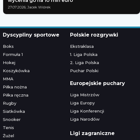
wycenia go na 10 mln euro
27.07.2026; Jacek Wiórek
Dyscypliny sportowe
Polskie rozgrywki
Boks
Ekstraklasa
Formuła 1
1. Liga Polska
Hokej
2. Liga Polska
Koszykówka
Puchar Polski
MMA
Europejskie puchary
Piłka nożna
Liga Mistrzów
Piłka ręczna
Liga Europy
Rugby
Liga Konferencji
Siatkówka
Liga Narodów
Snooker
Tenis
Ligi zagraniczne
Żużel