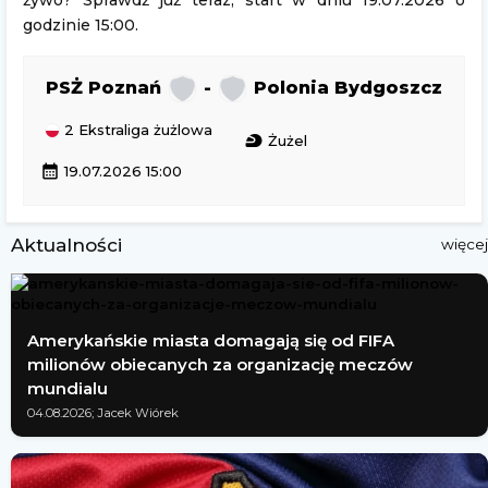
żywo? Sprawdź już teraz, start w dniu 19.07.2026 o
godzinie 15:00.
PSŻ Poznań
-
Polonia Bydgoszcz
2 Ekstraliga żużlowa
sports_motorsports
Żużel
calendar_month
19.07.2026 15:00
Aktualności
więcej
Amerykańskie miasta domagają się od FIFA
milionów obiecanych za organizację meczów
mundialu
04.08.2026; Jacek Wiórek