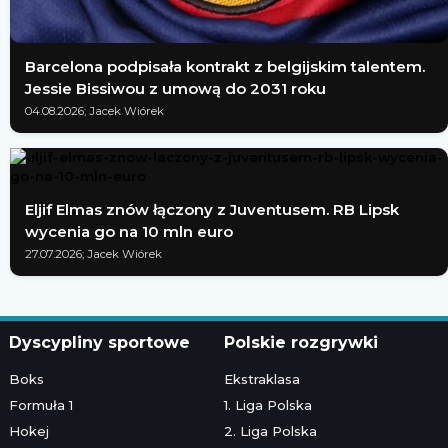
Barcelona podpisała kontrakt z belgijskim talentem.
Jessie Bissiwou z umową do 2031 roku
04.08.2026; Jacek Wiórek
Eljif Elmas znów łączony z Juventusem. RB Lipsk
wycenia go na 10 mln euro
27.07.2026; Jacek Wiórek
Dyscypliny sportowe
Polskie rozgrywki
Boks
Ekstraklasa
Formuła 1
1. Liga Polska
Hokej
2. Liga Polska