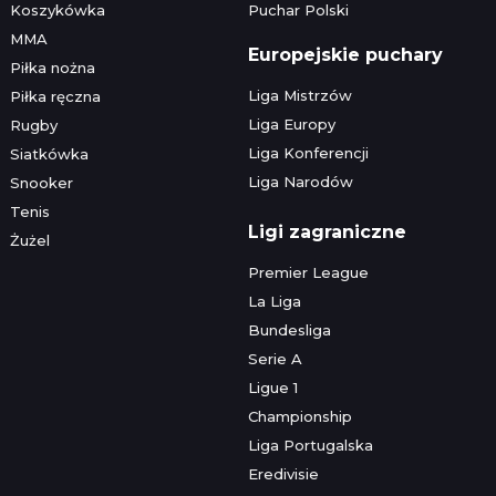
Koszykówka
Puchar Polski
MMA
Europejskie puchary
Piłka nożna
Liga Mistrzów
Piłka ręczna
Liga Europy
Rugby
Liga Konferencji
Siatkówka
Liga Narodów
Snooker
Tenis
Ligi zagraniczne
Żużel
Premier League
La Liga
Bundesliga
Serie A
Ligue 1
Championship
Liga Portugalska
Eredivisie