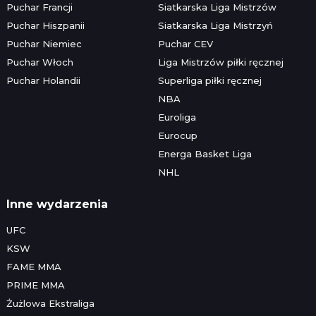
Puchar Francji
Siatkarska Liga Mistrzów
Puchar Hiszpanii
Siatkarska Liga Mistrzyń
Puchar Niemiec
Puchar CEV
Puchar Włoch
Liga Mistrzów piłki ręcznej
Puchar Holandii
Superliga piłki ręcznej
NBA
Euroliga
Eurocup
Energa Basket Liga
NHL
Inne wydarzenia
UFC
KSW
FAME MMA
PRIME MMA
Żużlowa Ekstraliga