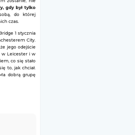
m zostanie, nie
, gdy był tylko
sobą, do której
ich czas.
ridge 1 stycznia
nchesterem City.
że jego odejście
 w Leicester i w
em, co się stało
ę to, jak chciał.
 Ma dobrą grupę