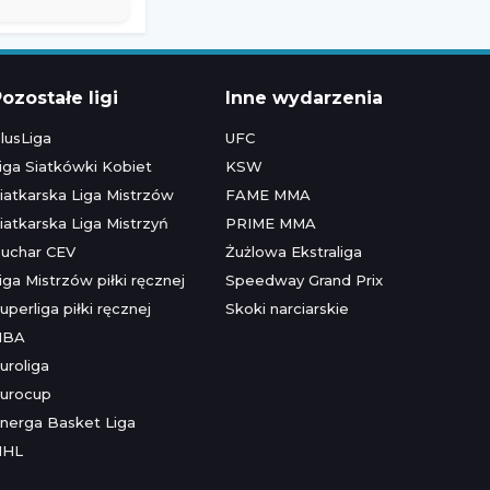
ozostałe ligi
Inne wydarzenia
lusLiga
UFC
iga Siatkówki Kobiet
KSW
iatkarska Liga Mistrzów
FAME MMA
iatkarska Liga Mistrzyń
PRIME MMA
uchar CEV
Żużlowa Ekstraliga
iga Mistrzów piłki ręcznej
Speedway Grand Prix
uperliga piłki ręcznej
Skoki narciarskie
NBA
uroliga
urocup
nerga Basket Liga
NHL