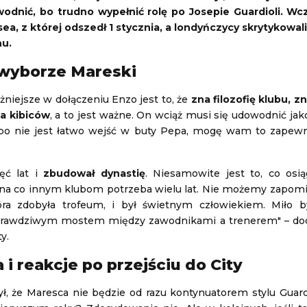
wodnić, bo trudno wypełnić rolę po Josepie Guardioli. Wc
ea, z której odszedł 1 stycznia, a londyńczycy skrytykowa
nu.
 wyborze Mareski
żniejsze w dołączeniu Enzo jest to, że
zna filozofię klubu, z
la kibiców
, a to jest ważne. On wciąż musi się udowodnić ja
 bo nie jest łatwo wejść w buty Pepa, mogę wam to zapewni
ięć lat i
zbudował dynastię
. Niesamowite jest to, co osi
 na co innym klubom potrzeba wielu lat. Nie możemy zapomi
óra zdobyła trofeum, i był świetnym człowiekiem. Miło 
 prawdziwym mostem między zawodnikami a trenerem" – dod
y.
i reakcje po przejściu do City
ł, że Maresca nie będzie od razu kontynuatorem stylu Guardi