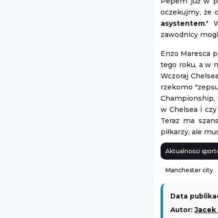
Pepem już w pi
oczekujmy, że o
asystentem
." 
zawodnicy mogli 
Enzo Maresca pr
tego roku, a w 
Wczoraj Chelsea
rzekomo "zepsuł
Championship, w
w Chelsea i czy 
Teraz ma szans
piłkarzy, ale mu
Aktualności sport
Manchester city
Data publikac
Autor:
Jacek