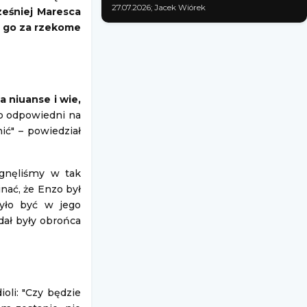
27.07.2026; Jacek Wiórek
ześniej Maresca
li go za rzekome
na niuanse i wie,
ko odpowiedni na
ć" – powiedział
ągnęliśmy w tak
nać, że Enzo był
było być w jego
ał były obrońca
oli: "Czy będzie