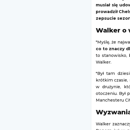
musiał się udo
prowadził Chels
zepsucie sezo
Walker o
"Myślę, że najwa
co to znaczy d
to stanowisko,
Walker.
"Był tam dzies
krótkim czasie,
w drużynie, kt
otoczeniu. Był
Manchesteru Cit
Wyzwania 
Walker zaznaczy