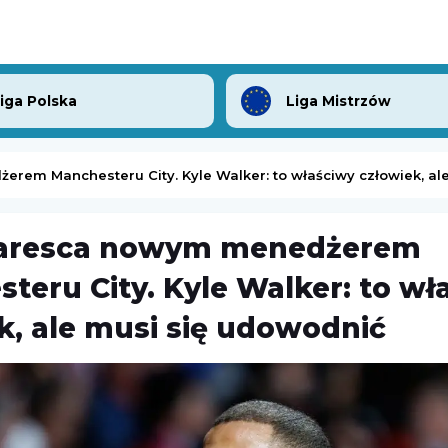
Liga Polska
Liga Mistrzów
em Manchesteru City. Kyle Walker: to właściwy człowiek, al
aresca nowym menedżerem
Olimpia Elbląg
-
Polonia Lidzbark Warmiński
teru City. Kyle Walker: to wł
sk Mazowiecki
3. Liga Polska
k, ale musi się udowodnić
07.08.2026 19:00
Memoriał Władysława Komara i Tadeusza Ślusarskiego w Międzyzdrojach
Turniej ATP Challenger w Lexington
Challenger Lexington
08.08.2026 1:59