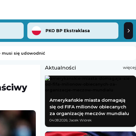
PKO BP Ekstraklasa
e musi się udowodnić
Aktualności
więcej
aściwy
Amerykańskie miasta domagają
się od FIFA milionów obiecanych
za organizację meczów mundialu
04.08.2026; Jacek Wiórek