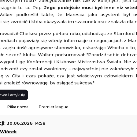
erwszym roku? Zdecydowanie nie. Ale w kolejnych, jeśli ta
siągnie to, co Pep.
Jego podejście musi być inne niż wtedy
Walker podkreślił także, że Maresca jako asystent był o
się zwrócić i która okazywała im szacunek oraz znalazła dla n
owadził Chelsea przez półtora roku, odchodząc ze Stamford B
mediach pojawiały się wtedy informacje o negocjacjach z Ma
 zajęła dość agresywne stanowisko, oskarżając Włocha o to, 
o sezon" klubu. Walker podsumował: "Poradził sobie dobrze
ygrał Ligę Konferencji i Klubowe Mistrzostwa Świata. Nie wi
odszedł, czy został zwolniony – najwyraźniej nie zakończyło si
ę w City i czas pokaże, czy jest właściwym człowiekiem.
si znaleźć równowagę, by osiągać sukcesy."
owe i artykuły
Piłka nożna
Premier league
ji: 30.06.2026 14:58
 Wiórek