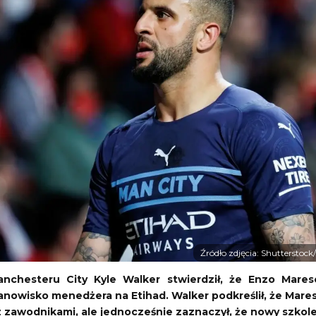
obiety)
Mławianka Mława
-
Pelikan Łowicz
3. Liga Polska
07.08.2026 19:30
tok II
-
Wigry Suwałki
Polonia Bytom
-
Pogoń Siedlce
1. Liga Polska
07.08.2026 20:00
Źródło zdjęcia: Shutterstock
Manchesteru City Kyle Walker stwierdził, że Enzo Mares
nowisko menedżera na Etihad. Walker podkreślił, że Mares
 z zawodnikami, ale jednocześnie zaznaczył, że nowy szko