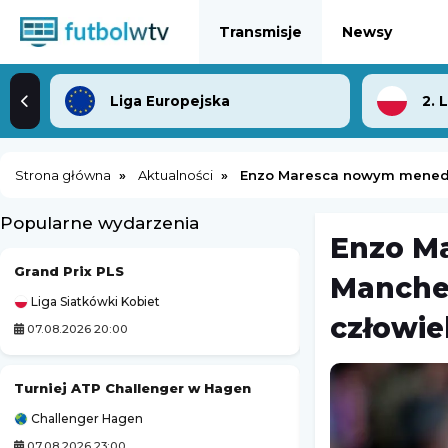
Transmisje
Newsy
Liga Europejska
2. 
Strona główna
Aktualności
Enzo Maresca nowym menedżer
Popularne wydarzenia
Enzo M
Grand Prix PLS
Kozerki Open
Manches
Liga Siatkówki Kobiet
Challenger Grodzi
człowie
07.08.2026 20:00
08.08.2026 1:00
Turniej ATP Challenger w Hagen
Challenger Hagen
Lekkoatletyka
07.08.2026 23:00
07.08.2026 19:30