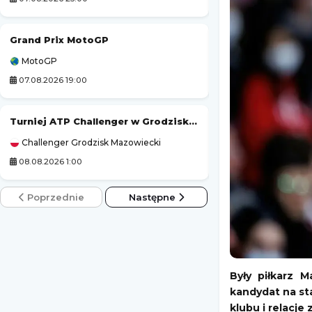
Grand Prix MotoGP
Tour de France (k
MotoGP
Kolarstwo
07.08.2026 19:00
07.08.2026 21:45
Turniej ATP Challenger w Grodzisku Mazowieckim
Jagiellonia Białys
Challenger Grodzisk Mazowiecki
3. Liga Polska
08.08.2026 1:00
07.08.2026 19:00
Poprzednie
Następne
Były piłkarz 
kandydat na sta
klubu i relacje