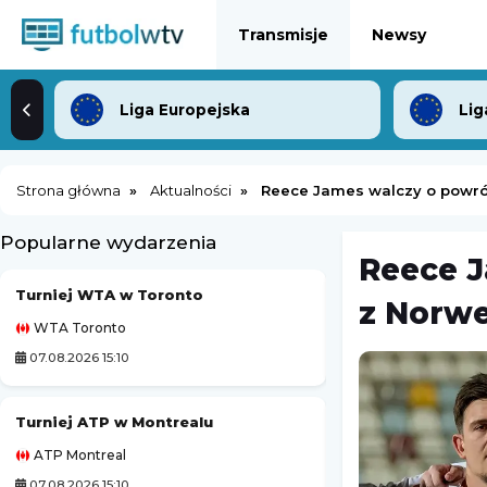
Transmisje
Newsy
Liga Europejska
Lig
Strona główna
Aktualności
Reece James walczy o powrót 
Popularne wydarzenia
Reece J
Turniej WTA w Toronto
Turniej ATP Chal
z Norwe
WTA Toronto
Challenger Hagen
07.08.2026 15:10
07.08.2026 23:00
Turniej ATP w Montrealu
Córdoba CF
-
ATP Montreal
Mecz towarzyski
07.08.2026 15:10
07.08.2026 12:30