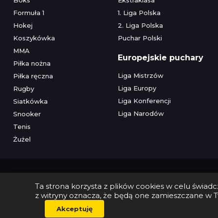
Formuła 1
1. Liga Polska
Hokej
2. Liga Polska
Koszykówka
Puchar Polski
MMA
Europejskie puchary
Piłka nożna
Liga Mistrzów
Piłka ręczna
Liga Europy
Rugby
Liga Konferencji
Siatkówka
Liga Narodów
Snooker
Tenis
Żużel
Ta strona korzysta z plików cookies w celu świa
z witryny oznacza, że będą one zamieszczane w T
Akceptuję
Serwis wyłączni