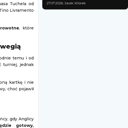
masa Tuchela od
27.07.2026; Jacek Wiórek
 Tino Livramento
drowotne
, które
rwegią
odnie temu i od
 turniej, jednak
oną kartkę i nie
wy, choć pojawił
ńcy, gdy Anglicy
ędzie gotowy,