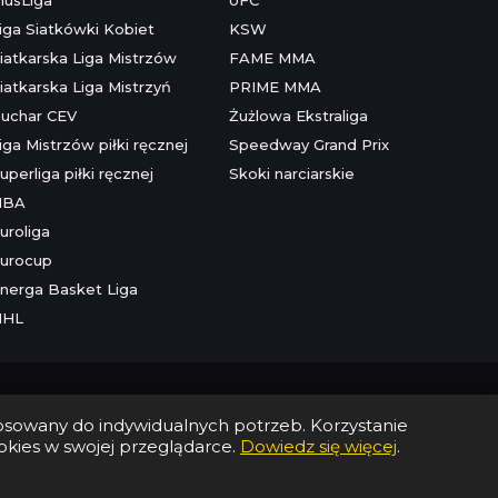
iga Siatkówki Kobiet
KSW
iatkarska Liga Mistrzów
FAME MMA
iatkarska Liga Mistrzyń
PRIME MMA
uchar CEV
Żużlowa Ekstraliga
iga Mistrzów piłki ręcznej
Speedway Grand Prix
uperliga piłki ręcznej
Skoki narciarskie
NBA
uroliga
urocup
nerga Basket Liga
NHL
tosowany do indywidualnych potrzeb. Korzystanie
kies w swojej przeglądarce.
Dowiedz się więcej
.
lnie.
Szczegóły