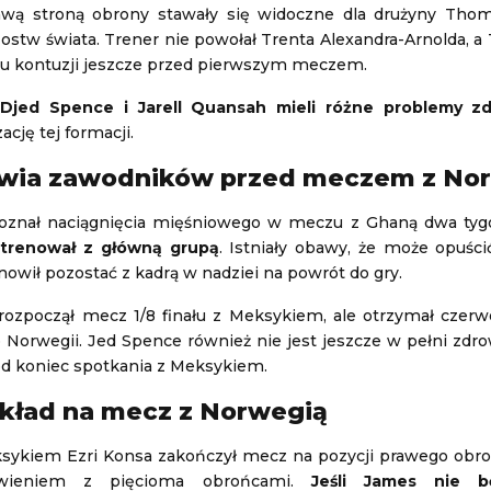
wą stroną obrony stawały się widoczne dla drużyny Tho
ostw świata. Trener nie powołał Trenta Alexandra-Arnolda, a
u kontuzji jeszcze przed pierwszym meczem.
Djed Spence i Jarell Quansah mieli różne problemy z
zację tej formacji.
owia zawodników przed meczem z No
znał naciągnięcia mięśniowego w meczu z Ghaną dwa tyg
 trenował z główną grupą
. Istniały obawy, że może opuścić
owił pozostać z kadrą w nadziei na powrót do gry.
rozpoczął mecz 1/8 finału z Meksykiem, ale otrzymał czerw
 Norwegii. Jed Spence również nie jest jeszcze w pełni zdro
od koniec spotkania z Meksykiem.
kład na mecz z Norwegią
sykiem Ezri Konsa zakończył mecz na pozycji prawego obro
tawieniem z pięcioma obrońcami.
Jeśli James nie b