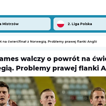
a Mistrzów
2. Liga Polska
na ćwierćfinał z Norwegią. Problemy prawej flanki Anglii
ames walczy o powrót na ćwie
lenger w Hagen
Turniej ATP Challenger w Grodzisku Mazowieckim
gią. Problemy prawej flanki A
Challenger Grodzisk Mazowiecki
08.08.2026 1:00
Kozerki Open
UD Almería
Challenger Grodzisk Mazowiecki
08.08.2026 1:00