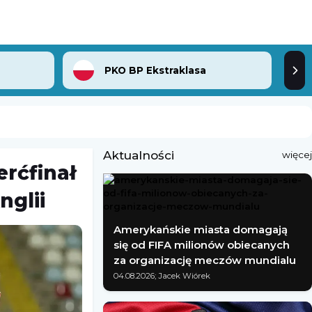
PKO BP Ekstraklasa
Aktualności
więcej
rćfinał
nglii
Amerykańskie miasta domagają
się od FIFA milionów obiecanych
za organizację meczów mundialu
04.08.2026; Jacek Wiórek