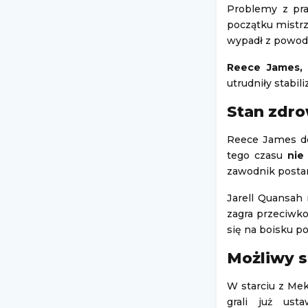
Problemy z pra
początku mistrz
wypadł z powod
Reece James, 
utrudniły stabili
Stan zdr
Reece James do
tego czasu
nie
zawodnik postan
Jarell Quansah 
zagra przeciwko
się na boisku p
Możliwy s
W starciu z Mek
grali już us