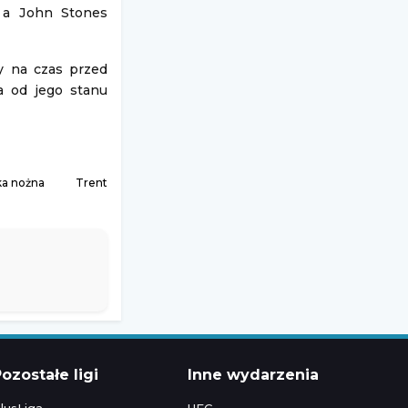
 a John Stones
y na czas przed
ła od jego stanu
ka nożna
Trent
ozostałe ligi
Inne wydarzenia
lusLiga
UFC