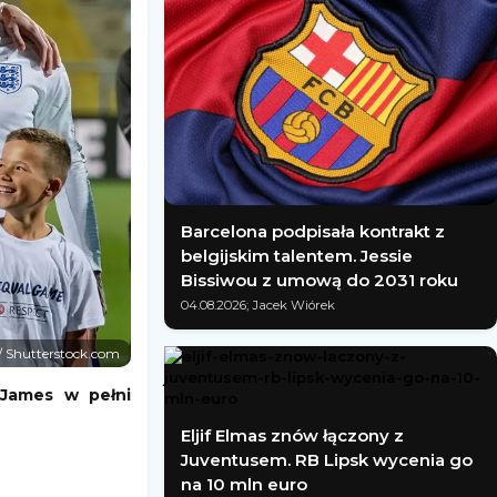
Barcelona podpisała kontrakt z
belgijskim talentem. Jessie
Bissiwou z umową do 2031 roku
04.08.2026; Jacek Wiórek
 / Shutterstock.com
 James w pełni
Eljif Elmas znów łączony z
Juventusem. RB Lipsk wycenia go
na 10 mln euro