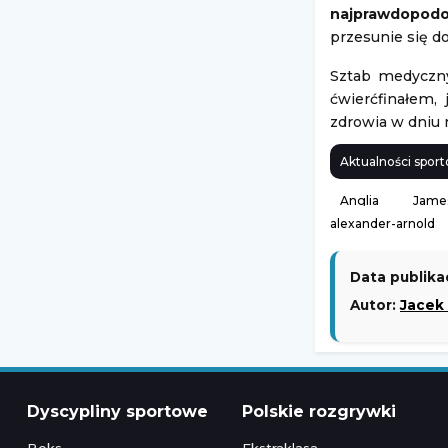
najprawdopodo
przesunie się d
Sztab medyczny
ćwierćfinałem, 
zdrowia w dniu
Aktualności sport
Anglia
James
alexander-arnold
Data publikac
Autor:
Jacek
Dyscypliny sportowe
Polskie rozgrywki
Boks
Ekstraklasa