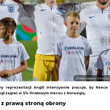
Bayern Monachium
-
Aston Villa
Mecz towarzyski
07.08.2026 16:00
P
Memoriał Władysława Komara i Tadeusza Ślusarskiego w Międzyzdrojach
Lekkoatletyka
07.08.2026 19:30
Źródło zdjęcia: DarioZg
y reprezentacji Anglii intensywnie pracuje, by Reece
ógł zagrać w 1/4-finałowym meczu z Norwegią.
z prawą stroną obrony