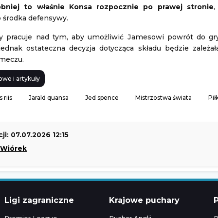
bniej to właśnie Konsa rozpocznie po prawej stronie
,
o środka defensywy.
 pracuje nad tym, aby umożliwić Jamesowi powrót do gr
jednak ostateczna decyzja dotycząca składu będzie zależa
 meczu.
owe i artykuły
 riis
Jarald quansa
Jed spence
Mistrzostwa świata
Pił
ji: 07.07.2026 12:15
 Wiórek
Ligi zagraniczne
Krajowe puchary
P
Premier League
Puchar Anglii
P