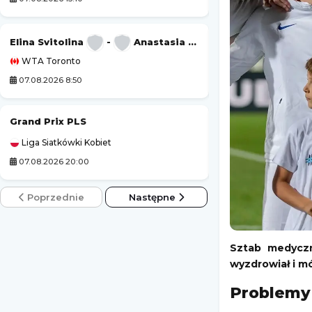
Tour de Pologne
Elina Svitolina
-
Anastasia Potapova
WTA Toronto
Kolarstwo
07.08.2026 8:50
07.08.2026 18:55
Grand Prix PLS
Grand Prix MotoG
Liga Siatkówki Kobiet
MotoGP
07.08.2026 20:00
07.08.2026 19:00
Poprzednie
Następne
Sztab medyczn
wyzdrowiał i m
Problemy 