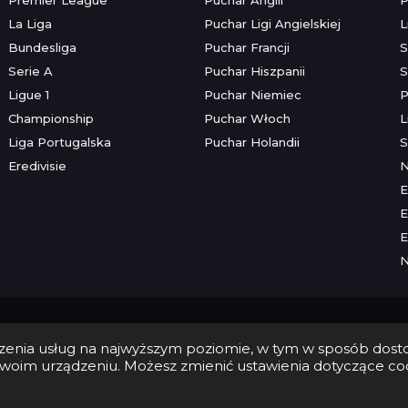
La Liga
Puchar Ligi Angielskiej
L
Bundesliga
Puchar Francji
S
Serie A
Puchar Hiszpanii
S
Ligue 1
Puchar Niemiec
P
Championship
Puchar Włoch
L
Liga Portugalska
Puchar Holandii
S
Eredivisie
E
E
E
Copyright © 2026 Futbolwtv.pl
dczenia usług na najwyższym poziomie, w tym w sposób dos
Kontakt
•
Reklama
•
Polityka prywatności
woim urządzeniu. Możesz zmienić ustawienia dotyczące coo
e dla osób powyżej 18 lat. Hazard może uzależniać. Graj odpowiedzia