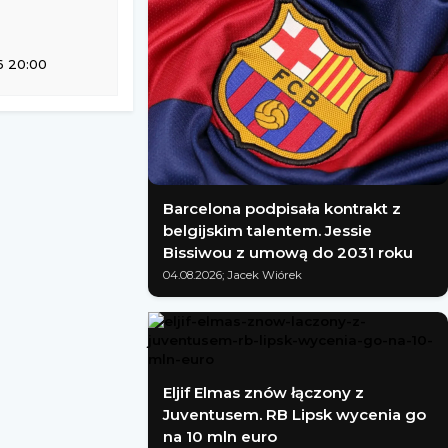
6 20:00
Barcelona podpisała kontrakt z
belgijskim talentem. Jessie
Bissiwou z umową do 2031 roku
04.08.2026; Jacek Wiórek
Eljif Elmas znów łączony z
Juventusem. RB Lipsk wycenia go
na 10 mln euro