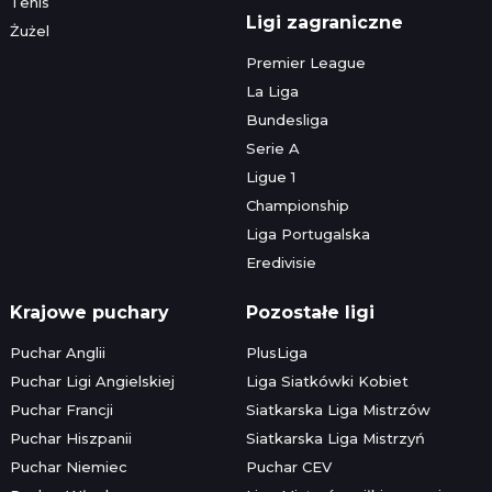
Tenis
Ligi zagraniczne
Żużel
Premier League
La Liga
Bundesliga
Serie A
Ligue 1
Championship
Liga Portugalska
Eredivisie
Krajowe puchary
Pozostałe ligi
Puchar Anglii
PlusLiga
Puchar Ligi Angielskiej
Liga Siatkówki Kobiet
Puchar Francji
Siatkarska Liga Mistrzów
Puchar Hiszpanii
Siatkarska Liga Mistrzyń
Puchar Niemiec
Puchar CEV