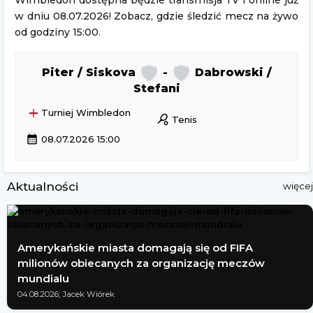
Wimbledon dostępna będzie transmisja TV i online już
w dniu 08.07.2026! Zobacz, gdzie śledzić mecz na żywo
od godziny 15:00.
Piter / Siskova
-
Dabrowski /
Stefani
Turniej Wimbledon
sports_tennis
Tenis
calendar_month
08.07.2026 15:00
Aktualności
więcej
Amerykańskie miasta domagają się od FIFA
milionów obiecanych za organizację meczów
mundialu
04.08.2026; Jacek Wiórek