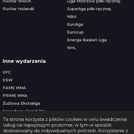
Puchar Włoch
Liga Mistrzów piłki ręcznej
Puchar Holandii
Superliga piłki ręcznej
NBA
Euroliga
Eurocup
Energa Basket Liga
NHL
Inne wydarzenia
UFC
KSW
FAME MMA
PRIME MMA
Żużlowa Ekstraliga
Speedway Grand Prix
Skoki narciarskie
Ta strona korzysta z plików cookies w celu świadczenia
usług na najwyższym poziomie, w tym w sposób
dostosowany do indywidualnych potrzeb. Korzystanie z