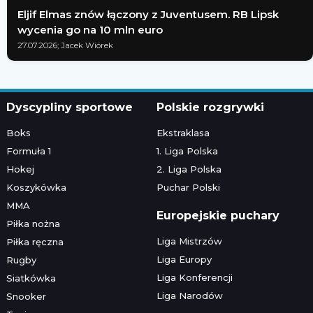
Eljif Elmas znów łączony z Juventusem. RB Lipsk
wycenia go na 10 mln euro
27.07.2026; Jacek Wiórek
Dyscypliny sportowe
Polskie rozgrywki
Boks
Ekstraklasa
Formuła 1
1. Liga Polska
Hokej
2. Liga Polska
Koszykówka
Puchar Polski
MMA
Europejskie puchary
Piłka nożna
Liga Mistrzów
Piłka ręczna
Liga Europy
Rugby
Liga Konferencji
Siatkówka
Liga Narodów
Snooker