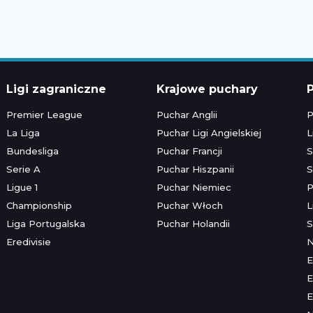
Ligi zagraniczne
Krajowe puchary
P
Premier League
Puchar Anglii
P
La Liga
Puchar Ligi Angielskiej
L
Bundesliga
Puchar Francji
S
Serie A
Puchar Hiszpanii
S
Ligue 1
Puchar Niemiec
P
Championship
Puchar Włoch
L
Liga Portugalska
Puchar Holandii
S
Eredivisie
E
E
E