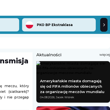
PKO BP Ekstraklasa
Aktualności
więcej
ansmisja
Amerykańskie miasta domagają
ję meczu, który
się od FIFA milionów obiecanych
t (siatkarek)?
za organizację meczów mundialu
y i nie przegap
04.08.2026; Jacek Wiórek