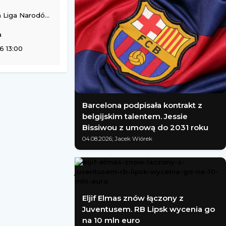
rodów Kobiet (siatkarek)
a
6 13:00
Barcelona podpisała kontrakt z
belgijskim talentem. Jessie
Bissiwou z umową do 2031 roku
04.08.2026; Jacek Wiórek
Eljif Elmas znów łączony z
Juventusem. RB Lipsk wycenia go
na 10 mln euro