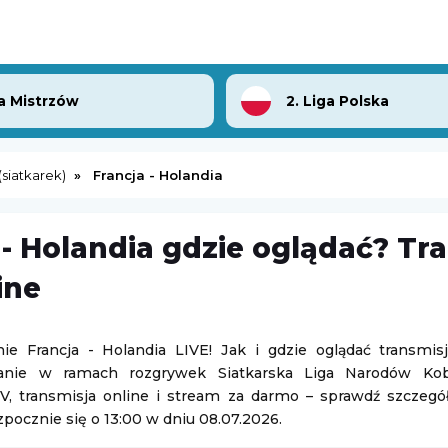
a Mistrzów
2. Liga Polska
siatkarek)
Francja - Holandia
 - Holandia gdzie oglądać? Tr
Tour de Pologne
ine
et
Kolarstwo
06.08.2026 19:50
nie Francja - Holandia LIVE! Jak i gdzie oglądać transmis
tanie w ramach rozgrywek Siatkarska Liga Narodów Kobie
Turniej ATP Challenger w Grodzisku Mazowieckim
Tour de France (kobiety)
V, transmisja online i stream za darmo – sprawdź szczegół
zpocznie się o 13:00 w dniu 08.07.2026.
sk Mazowiecki
Kolarstwo
06.08.2026 21:45