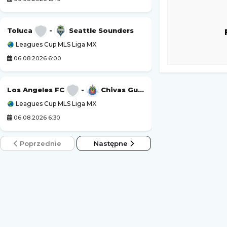
Kozerki Open
Toluca
-
Seattle Sounders
Leagues Cup MLS Liga MX
Challenger Grodzi
06.08.2026 6:00
06.08.2026 23:00
Turniej ATP Chal
Los Angeles FC
-
Chivas Guadalajara
Leagues Cup MLS Liga MX
Challenger Hagen
06.08.2026 6:30
07.08.2026 0:00
Poprzednie
Następne