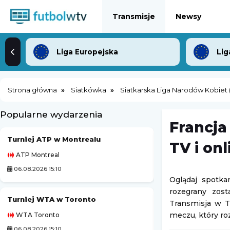
Transmisje
Newsy
Liga Europejska
Lig
Strona główna
Siatkówka
Siatkarska Liga Narodów Kobiet (
Popularne wydarzenia
Francja
Turniej ATP w Montrealu
Grand Prix PLS
TV i onl
ATP Montreal
Liga Siatkówki Kobi
06.08.2026 15:10
06.08.2026 20:00
Oglądaj spotka
rozegrany zos
Turniej WTA w Toronto
Transmisja w T
meczu, który ro
WTA Toronto
Challenger Grodzi
06.08.2026 15:10
06.08.2026 23:00