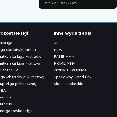
27.07.2026; Jacek Wiórek
ozostałe ligi
Inne wydarzenia
lusLiga
UFC
iga Siatkówki Kobiet
KSW
iatkarska Liga Mistrzów
FAME MMA
iatkarska Liga Mistrzyń
PRIME MMA
uchar CEV
Żużlowa Ekstraliga
iga Mistrzów piłki ręcznej
Speedway Grand Prix
uperliga piłki ręcznej
Skoki narciarskie
NBA
uroliga
urocup
nerga Basket Liga