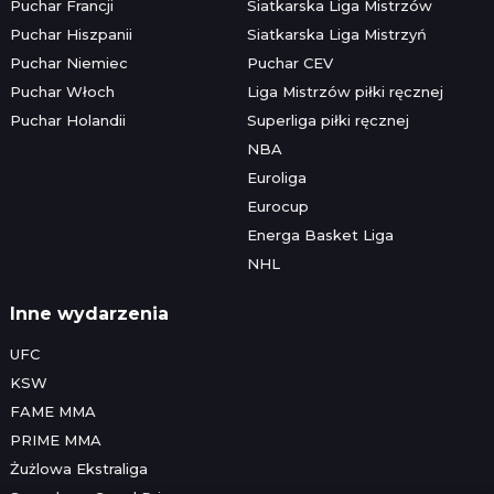
Puchar Francji
Siatkarska Liga Mistrzów
Puchar Hiszpanii
Siatkarska Liga Mistrzyń
Puchar Niemiec
Puchar CEV
Puchar Włoch
Liga Mistrzów piłki ręcznej
Puchar Holandii
Superliga piłki ręcznej
NBA
Euroliga
Eurocup
Energa Basket Liga
NHL
Inne wydarzenia
UFC
KSW
FAME MMA
PRIME MMA
Żużlowa Ekstraliga