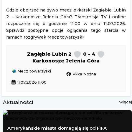
Gdzie obejrzeć na żywo mecz piłkarski Zagłębie Lubin
2 - Karkonosze Jelenia Góra? Transmisja TV i online
rozpocznie się o godzinie 11:00 w dniu 11.07.2026.
Sprawdź dostępne opcje oglądania tego starcia w
ramach rozgrywek Mecz towarzyski!
Zagłębie Lubin 2
0 - 4
Karkonosze Jelenia Góra
Mecz towarzyski
sports_soccer
Piłka Nożna
calendar_month
11.07.2026 11:00
Aktualności
więcej
Amerykańskie miasta domagają się od FIFA