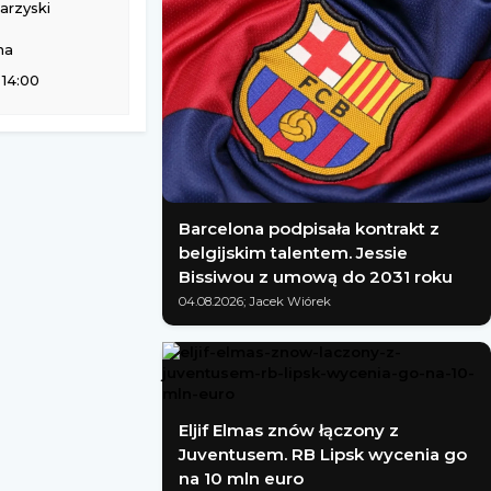
rzyski
na
 14:00
Barcelona podpisała kontrakt z
belgijskim talentem. Jessie
Bissiwou z umową do 2031 roku
04.08.2026; Jacek Wiórek
Eljif Elmas znów łączony z
Juventusem. RB Lipsk wycenia go
na 10 mln euro