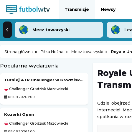
Transmisje
Newsy
Mecz towarzyski
Lea
Strona główna
Piłka Nożna
Mecz towarzyski
Royale Un
Popularne wydarzenia
Royale 
Turniej ATP Challenger w Grodzisku Mazowieckim
Prime Show MMA
Transmi
Challenger Grodzisk Mazowiecki
Prime MMA
08.08.2026 1:00
08.08.2026 2:00
Gdzie obejrzeć
internecie! Mec
Kozerki Open
PRIME MMA 18
spotkania w ro
Challenger Grodzisk Mazowiecki
Prime MMA
08.08.2026 1:00
08.08.2026 2:00