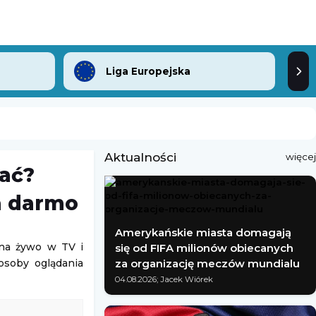
Liga Europejska
Aktualności
więcej
dać?
a darmo
Amerykańskie miasta domagają
 na żywo w TV i
się od FIFA milionów obiecanych
posoby oglądania
za organizację meczów mundialu
04.08.2026; Jacek Wiórek