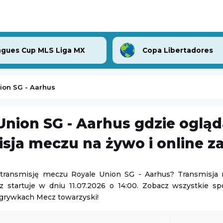
gues Cup MLS Liga MX
Copa Libertadores
ion SG - Aarhus
Union SG - Aarhus gdzie oglą
Botic Van De Zandschulp
-
Hubert Hurkacz
sja meczu na żywo i online z
ATP Montreal
08.08.2026 2:10
 transmisję meczu Royale Union SG - Aarhus? Transmisja
z startuje w dniu 11.07.2026 o 14:00. Zobacz wszystkie s
PFL
zgrywkach Mecz towarzyski!
Professional Fighters League
08.08.2026 8:00