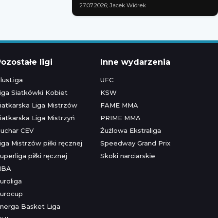
27.07.2026; Jacek Wiórek
ozostałe ligi
Inne wydarzenia
lusLiga
UFC
iga Siatkówki Kobiet
KSW
iatkarska Liga Mistrzów
FAME MMA
iatkarska Liga Mistrzyń
PRIME MMA
uchar CEV
Żużlowa Ekstraliga
iga Mistrzów piłki ręcznej
Speedway Grand Prix
uperliga piłki ręcznej
Skoki narciarskie
NBA
uroliga
urocup
nerga Basket Liga