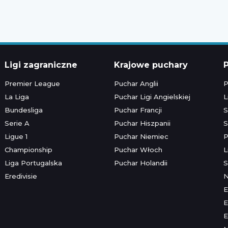
Ligi zagraniczne
Krajowe puchary
P
Premier League
Puchar Anglii
P
La Liga
Puchar Ligi Angielskiej
L
Bundesliga
Puchar Francji
S
Serie A
Puchar Hiszpanii
S
Ligue 1
Puchar Niemiec
P
Championship
Puchar Włoch
L
Liga Portugalska
Puchar Holandii
S
Eredivisie
E
E
E