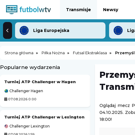
Transmisje
Newsy
Liga Europejska
Lig
Strona główna
Piłka Nożna
Futsal Ekstraklasa
Przemyśl 
Popularne wydarzenia
Przemyś
Turniej ATP Challenger w Hagen
Sheffield Tigers
Transmi
Challenger Hagen
Elite League (Angi
07.08.2026 0:00
06.08.2026 23:30
Oglądaj mecz Pr
04.10.2025. Zob
Turniej ATP Challenger w Lexington
Jessica Pegula
18:00!
Challenger Lexington
WTA Toronto
07.08.2026 1:59
07.08.2026 1:30