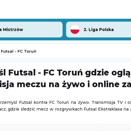
a Mistrzów
2. Liga Polska
Futsal - FC Toruń
l Futsal - FC Toruń gdzie ogl
-
Leicester Lions
Nikola Bartunkova
-
Amanda Anisimowa
sja meczu na żywo i online z
elska Liga Żużlowa)
WTA Toronto
07.08.2026 4:00
zemyśl Futsal kontra FC Toruń na żywo. Transmisja TV i o
acz, gdzie śledzić mecz w rozgrywkach Futsal Ekstraklasa na
-
Kamilla Rachimowa
Aryna Sabalenka
-
Shuai Zhang
WTA Toronto
07.08.2026 6:00