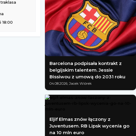
traklasa
na
 18:00
Barcelona podpisała kontrakt z
belgijskim talentem. Jessie
Bissiwou z umową do 2031 roku
04.08.2026; Jacek Wiórek
Eljif Elmas znów łączony z
Juventusem. RB Lipsk wycenia go
na 10 mln euro