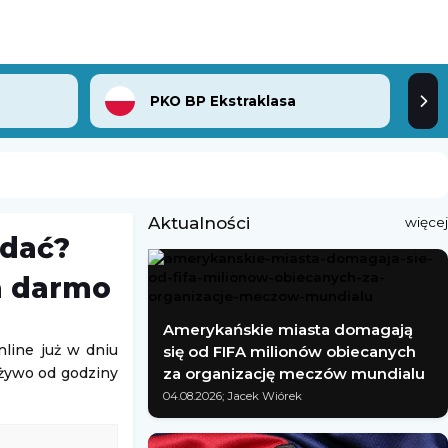
PKO BP Ekstraklasa
Aktualności
więcej
ądać?
a darmo
Amerykańskie miasta domagają
nline już w dniu
się od FIFA milionów obiecanych
 żywo od godziny
za organizację meczów mundialu
04.08.2026; Jacek Wiórek