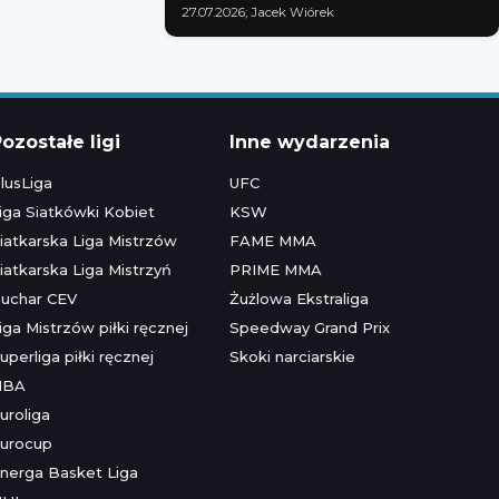
27.07.2026; Jacek Wiórek
ozostałe ligi
Inne wydarzenia
lusLiga
UFC
iga Siatkówki Kobiet
KSW
iatkarska Liga Mistrzów
FAME MMA
iatkarska Liga Mistrzyń
PRIME MMA
uchar CEV
Żużlowa Ekstraliga
iga Mistrzów piłki ręcznej
Speedway Grand Prix
uperliga piłki ręcznej
Skoki narciarskie
NBA
uroliga
urocup
nerga Basket Liga