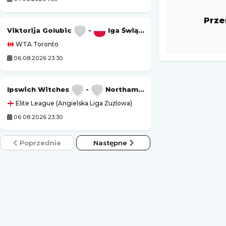
Prze
PGA Tour
Viktorija Golubic
-
Iga Świątek
WTA Toronto
Golf
06.08.2026 23:30
07.08.2026 2:00
Ipswich Witches
-
Northampton
Marta Kostjuk
Elite League (Angielska Liga Żużlowa)
WTA Toronto
06.08.2026 23:30
07.08.2026 4:00
Poprzednie
Następne