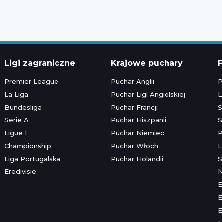
Ligi zagraniczne
Krajowe puchary
P
Premier League
Puchar Anglii
P
La Liga
Puchar Ligi Angielskiej
L
Bundesliga
Puchar Francji
S
Serie A
Puchar Hiszpanii
S
Ligue 1
Puchar Niemiec
P
Championship
Puchar Włoch
L
Liga Portugalska
Puchar Holandii
S
Eredivisie
E
E
E