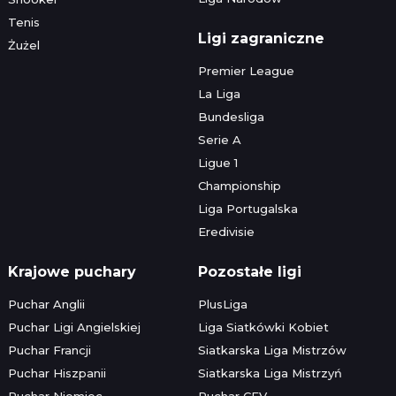
Tenis
Ligi zagraniczne
Żużel
Premier League
La Liga
Bundesliga
Serie A
Ligue 1
Championship
Liga Portugalska
Eredivisie
Krajowe puchary
Pozostałe ligi
Puchar Anglii
PlusLiga
Puchar Ligi Angielskiej
Liga Siatkówki Kobiet
Puchar Francji
Siatkarska Liga Mistrzów
Puchar Hiszpanii
Siatkarska Liga Mistrzyń
Puchar Niemiec
Puchar CEV