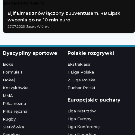
Eljif Elmas znów łączony z Juventusem. RB Lipsk
wycenia go na 10 mln euro
27.07.2026; Jacek Wiórek
Dyscypliny sportowe
Polskie rozgrywki
Boks
Ekstraklasa
Formuła 1
1. Liga Polska
Hokej
2. Liga Polska
Koszykówka
Puchar Polski
MMA
Europejskie puchary
Piłka nożna
Liga Mistrzów
Piłka ręczna
Liga Europy
Rugby
Liga Konferencji
Siatkówka
Liga Narodów
Snooker