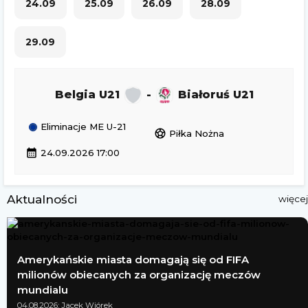
24.09
25.09
26.09
28.09
29.09
Belgia U21
-
Białoruś U21
Eliminacje ME U-21
sports_soccer
Piłka Nożna
calendar_month
24.09.2026 17:00
Aktualności
więcej
Amerykańskie miasta domagają się od FIFA
milionów obiecanych za organizację meczów
mundialu
04.08.2026; Jacek Wiórek