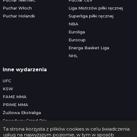
Puchar Włoch
Liga Mistrzów piłki ręcznej
Puchar Holandii
Superliga piłki ręcznej
NBA
Euroliga
Eurocup
Energa Basket Liga
NHL
Inne wydarzenia
UFC
KSW
FAME MMA
PRIME MMA
Żużlowa Ekstraliga
Speedway Grand Prix
Skoki narciarskie
Ta strona korzysta z plików cookies w celu świadczenia
usług na najwyższym poziomie, w tym w sposób