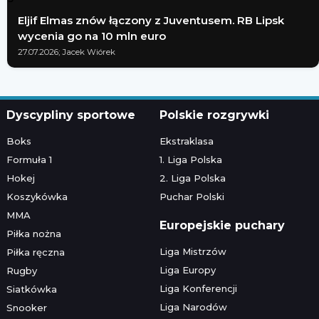
Eljif Elmas znów łączony z Juventusem. RB Lipsk
wycenia go na 10 mln euro
27.07.2026; Jacek Wiórek
Dyscypliny sportowe
Polskie rozgrywki
Boks
Ekstraklasa
Formuła 1
1. Liga Polska
Hokej
2. Liga Polska
Koszykówka
Puchar Polski
MMA
Europejskie puchary
Piłka nożna
Liga Mistrzów
Piłka ręczna
Liga Europy
Rugby
Liga Konferencji
Siatkówka
Liga Narodów
Snooker