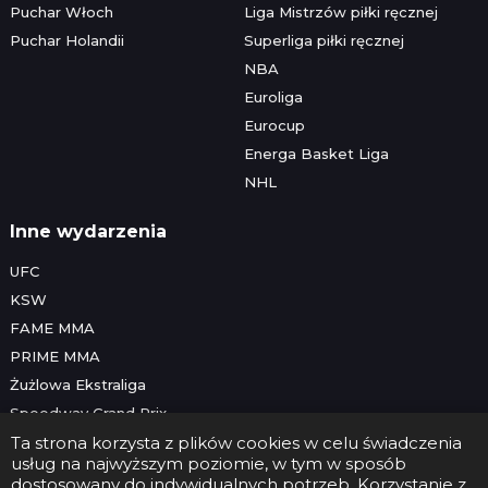
Puchar Włoch
Liga Mistrzów piłki ręcznej
Puchar Holandii
Superliga piłki ręcznej
NBA
Euroliga
Eurocup
Energa Basket Liga
NHL
Inne wydarzenia
UFC
KSW
FAME MMA
PRIME MMA
Żużlowa Ekstraliga
Speedway Grand Prix
Skoki narciarskie
Ta strona korzysta z plików cookies w celu świadczenia
usług na najwyższym poziomie, w tym w sposób
dostosowany do indywidualnych potrzeb. Korzystanie z