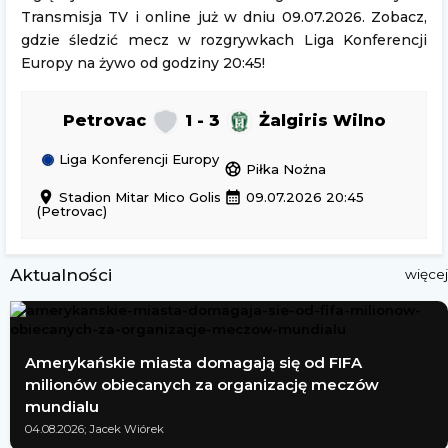
Transmisja TV i online już w dniu 09.07.2026. Zobacz,
gdzie śledzić mecz w rozgrywkach Liga Konferencji
Europy na żywo od godziny 20:45!
Petrovac
1 - 3
Żalgiris Wilno
Liga Konferencji Europy
sports_soccer
Piłka Nożna
location_on
calendar_month
Stadion Mitar Mico Golis
09.07.2026 20:45
(Petrovac)
Aktualności
więcej
Amerykańskie miasta domagają się od FIFA
milionów obiecanych za organizację meczów
mundialu
04.08.2026; Jacek Wiórek