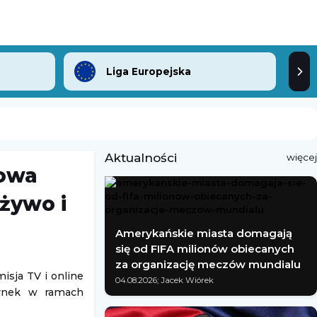
Liga Europejska
Aktualności
więcej
howa
żywo i
Amerykańskie miasta domagają
się od FIFA milionów obiecanych
za organizację meczów mundialu
isja TV i online
04.08.2026; Jacek Wiórek
dynek w ramach