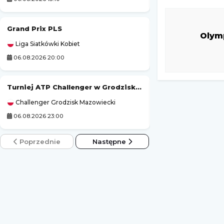
Grand Prix PLS
Tour de Pologne
Olym
Liga Siatkówki Kobiet
Kolarstwo
06.08.2026 20:00
06.08.2026 19:50
Turniej ATP Challenger w Grodzisku Mazowieckim
Tour de France (k
Challenger Grodzisk Mazowiecki
Kolarstwo
06.08.2026 23:00
06.08.2026 21:45
Poprzednie
Następne