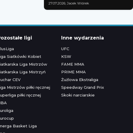
27.07.2026; Jacek Wiórek
ozostałe ligi
Inne wydarzenia
lusLiga
UFC
iga Siatkówki Kobiet
KSW
iatkarska Liga Mistrzów
FAME MMA
iatkarska Liga Mistrzyń
PRIME MMA
uchar CEV
Żużlowa Ekstraliga
iga Mistrzów piłki ręcznej
Speedway Grand Prix
uperliga piłki ręcznej
Skoki narciarskie
NBA
uroliga
urocup
nerga Basket Liga