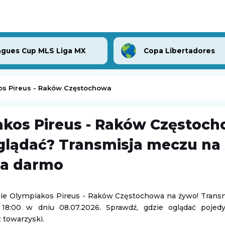
gues Cup MLS Liga MX
Copa Libertadores
os Pireus - Raków Częstochowa
kos Pireus - Raków Częstoc
Inter Turku
-
FC Vaduz
glądać? Transmisja meczu na 
sk Mazowiecki
Liga Konferencji Europy
za darmo
06.08.2026 19:00
lenger w Hagen
Turniej ATP Challenger w Lexington
ie Olympiakos Pireus - Raków Częstochowa na żywo! Transm
e 18:00 w dniu 08.07.2026. Sprawdź, gdzie oglądać poje
Challenger Lexington
 towarzyski.
07.08.2026 1:59