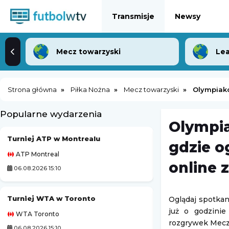
Transmisje
Newsy
Mecz towarzyski
Lea
Strona główna
Piłka Nożna
Mecz towarzyski
Olympiak
Popularne wydarzenia
Olympia
Turniej ATP w Montrealu
Kozerki Open
gdzie o
ATP Montreal
Challenger Grodzi
online 
06.08.2026 15:10
06.08.2026 23:00
Turniej WTA w Toronto
Turniej ATP Chal
Oglądaj spotkan
już o godzini
WTA Toronto
Challenger Hagen
rozgrywek Mecz
06.08.2026 15:10
07.08.2026 0:00