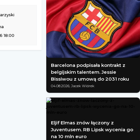
rzyski
na
6 18:00
Barcelona podpisała kontrakt z
belgijskim talentem. Jessie
Bissiwou z umową do 2031 roku
04.08.2026; Jacek Wiórek
Eljif Elmas znów łączony z
Juventusem. RB Lipsk wycenia go
na 10 mln euro