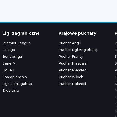
Ligi zagraniczne
Krajowe puchary
P
Premier League
Puchar Anglii
P
La Liga
Puchar Ligi Angielskiej
L
Bundesliga
Puchar Francji
S
Serie A
Puchar Hiszpanii
S
Ligue 1
Puchar Niemiec
P
Championship
Puchar Włoch
L
Liga Portugalska
Puchar Holandii
S
Eredivisie
E
E
E