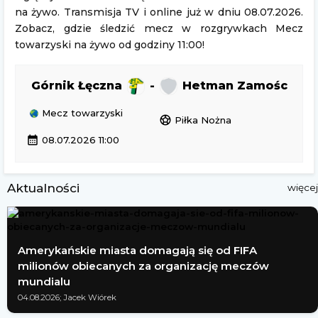
na żywo. Transmisja TV i online już w dniu 08.07.2026.
Zobacz, gdzie śledzić mecz w rozgrywkach Mecz
towarzyski na żywo od godziny 11:00!
Górnik Łęczna
-
Hetman Zamośc
Mecz towarzyski
sports_soccer
Piłka Nożna
calendar_month
08.07.2026 11:00
Aktualności
więcej
Amerykańskie miasta domagają się od FIFA
milionów obiecanych za organizację meczów
mundialu
04.08.2026; Jacek Wiórek