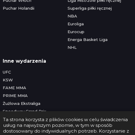
Puchar Włoch
Liga Mistrzów piłki ręcznej
Puchar Holandii
Superliga piłki ręcznej
NBA
Euroliga
Eurocup
Energa Basket Liga
NHL
Inne wydarzenia
UFC
KSW
FAME MMA
PRIME MMA
Żużlowa Ekstraliga
Speedway Grand Prix
Skoki narciarskie
Ta strona korzysta z plików cookies w celu świadczenia
usług na najwyższym poziomie, w tym w sposób
dostosowany do indywidualnych potrzeb. Korzystanie z