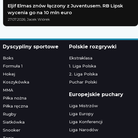
Eljif Elmas znów łączony z Juventusem. RB Lipsk
wycenia go na 10 mln euro
27.07.2026; Jacek Wiórek
Dyscypliny sportowe
Polskie rozgrywki
Boks
Ekstraklasa
Formuła 1
1. Liga Polska
Hokej
2. Liga Polska
Koszykówka
Puchar Polski
MMA
Europejskie puchary
Piłka nożna
Liga Mistrzów
Piłka ręczna
Liga Europy
Rugby
Liga Konferencji
Siatkówka
Liga Narodów
Snooker
Tenis