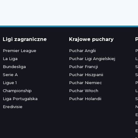
Ligi zagraniczne
Krajowe puchary
P
Premier League
Puchar Anglii
P
La Liga
Puchar Ligi Angielskiej
L
Bundesliga
Puchar Francji
S
Serie A
Puchar Hiszpanii
S
Ligue 1
Puchar Niemiec
P
Championship
Puchar Włoch
L
Liga Portugalska
Puchar Holandii
S
Eredivisie
E
E
E