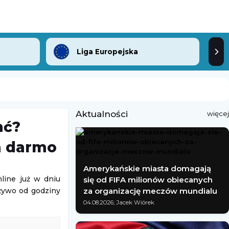
Liga Europejska
Aktualności
więcej
ać?
a darmo
Amerykańskie miasta domagają
line już w dniu
się od FIFA milionów obiecanych
 żywo od godziny
za organizację meczów mundialu
04.08.2026; Jacek Wiórek