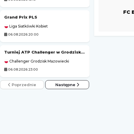
FC 
Grand Prix PLS
Tour de Pologne
Liga Siatkówki Kobiet
Kolarstwo
06.08.2026 20:00
06.08.2026 19:50
Turniej ATP Challenger w Grodzisku Mazowieckim
Tour de France (k
Challenger Grodzisk Mazowiecki
Kolarstwo
06.08.2026 23:00
06.08.2026 21:45
Poprzednie
Następne