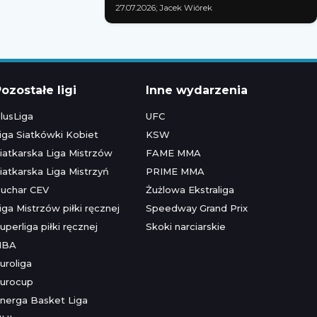
27.07.2026; Jacek Wiórek
ozostałe ligi
Inne wydarzenia
lusLiga
UFC
iga Siatkówki Kobiet
KSW
iatkarska Liga Mistrzów
FAME MMA
iatkarska Liga Mistrzyń
PRIME MMA
uchar CEV
Żużlowa Ekstraliga
iga Mistrzów piłki ręcznej
Speedway Grand Prix
uperliga piłki ręcznej
Skoki narciarskie
NBA
uroliga
urocup
nerga Basket Liga