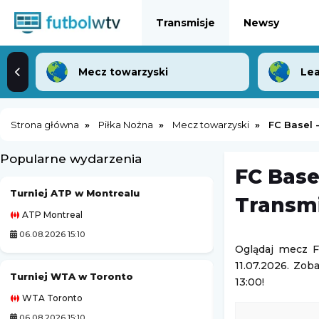
Transmisje
Newsy
Mecz towarzyski
Lea
Strona główna
Piłka Nożna
Mecz towarzyski
FC Basel 
Popularne wydarzenia
FC Base
Turniej ATP w Montrealu
Kozerki Open
Transmi
ATP Montreal
Challenger Grodzi
06.08.2026 15:10
06.08.2026 23:00
Oglądaj mecz F
11.07.2026. Zob
Turniej WTA w Toronto
Turniej ATP Chal
13:00!
WTA Toronto
Challenger Hagen
06.08.2026 15:10
07.08.2026 0:00