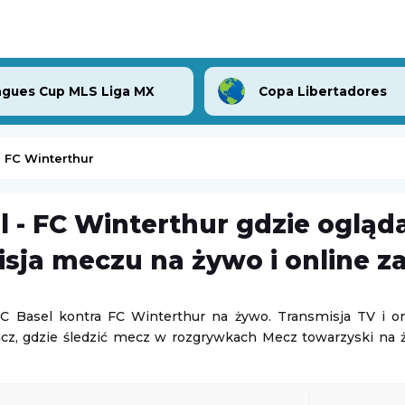
gues Cup MLS Liga MX
Copa Libertadores
- FC Winterthur
l - FC Winterthur gdzie ogląd
Inter Turku
-
FC Vaduz
sja meczu na żywo i online z
sk Mazowiecki
Liga Konferencji Europy
06.08.2026 19:00
C Basel kontra FC Winterthur na żywo. Transmisja TV i on
acz, gdzie śledzić mecz w rozgrywkach Mecz towarzyski na
lenger w Hagen
Turniej ATP Challenger w Lexington
Challenger Lexington
07.08.2026 1:59