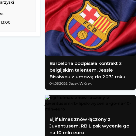
rzyski
na
 13:00
Barcelona podpisała kontrakt z
belgijskim talentem. Jessie
Bissiwou z umową do 2031 roku
04.08.2026; Jacek Wiórek
Eljif Elmas znów łączony z
Juventusem. RB Lipsk wycenia go
na 10 mln euro