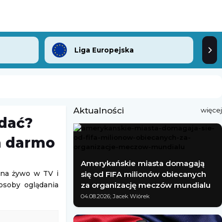
Liga Europejska
Aktualności
więcej
ądać?
a darmo
Amerykańskie miasta domagają
 na żywo w TV i
się od FIFA milionów obiecanych
posoby oglądania
za organizację meczów mundialu
04.08.2026; Jacek Wiórek