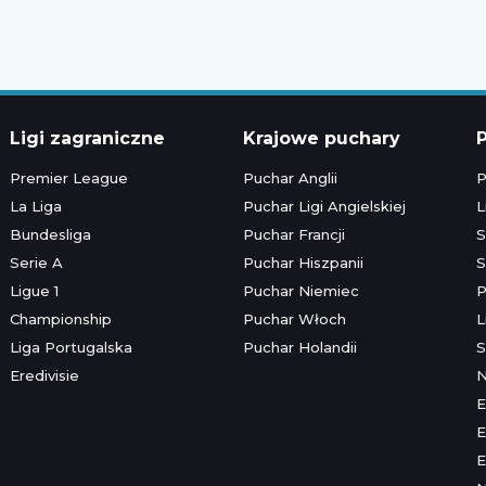
Ligi zagraniczne
Krajowe puchary
P
Premier League
Puchar Anglii
P
La Liga
Puchar Ligi Angielskiej
L
Bundesliga
Puchar Francji
S
Serie A
Puchar Hiszpanii
S
Ligue 1
Puchar Niemiec
P
Championship
Puchar Włoch
L
Liga Portugalska
Puchar Holandii
S
Eredivisie
E
E
E