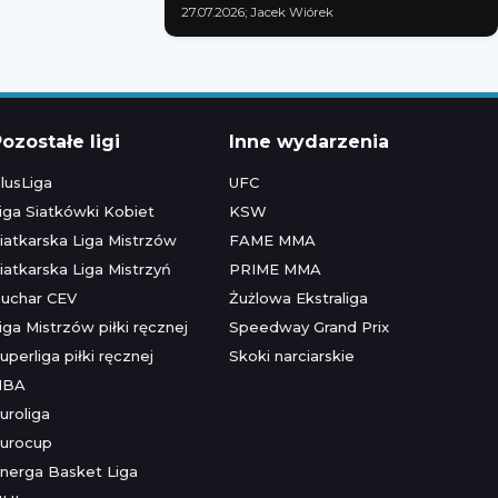
27.07.2026; Jacek Wiórek
ozostałe ligi
Inne wydarzenia
lusLiga
UFC
iga Siatkówki Kobiet
KSW
iatkarska Liga Mistrzów
FAME MMA
iatkarska Liga Mistrzyń
PRIME MMA
uchar CEV
Żużlowa Ekstraliga
iga Mistrzów piłki ręcznej
Speedway Grand Prix
uperliga piłki ręcznej
Skoki narciarskie
NBA
uroliga
urocup
nerga Basket Liga