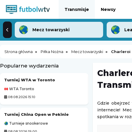
Transmisje
Newsy
Mecz towarzyski
Lea
Strona główna
Piłka Nożna
Mecz towarzyski
Charleroi
Popularne wydarzenia
Charler
Turniej WTA w Toronto
Grand Prix MotoG
Transmi
WTA Toronto
MotoGP
08.08.2026 15:10
08.08.2026 20:40
Gdzie obejrzeć
internecie! Mec
Turniej China Open w Pekinie
spotkania w ro
Turnieje snookerowe
Challenger Grodzi
08.08.2026 19:00
09.08.2026 1:00