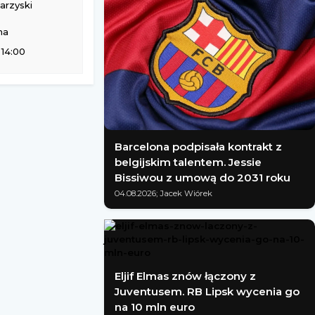
rzyski
na
 14:00
Barcelona podpisała kontrakt z
belgijskim talentem. Jessie
Bissiwou z umową do 2031 roku
04.08.2026; Jacek Wiórek
Eljif Elmas znów łączony z
Juventusem. RB Lipsk wycenia go
na 10 mln euro