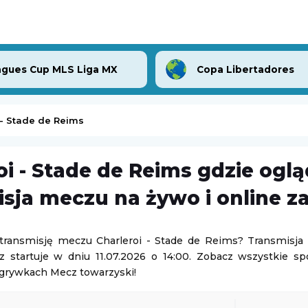
gues Cup MLS Liga MX
Copa Libertadores
 - Stade de Reims
oi - Stade de Reims gdzie ogl
P
Elana Toruń
-
Gedania Gdańsk
sja meczu na żywo i online z
3. Liga Polska
08.08.2026 15:00
 transmisję meczu Charleroi - Stade de Reims? Transmisja
z startuje w dniu 11.07.2026 o 14:00. Zobacz wszystkie s
Turniej ATP Challenger w Grodzisku Mazowieckim
Podhale Nowy Targ
-
Hutnik Kraków
zgrywkach Mecz towarzyski!
sk Mazowiecki
2. Liga Polska
08.08.2026 15:00