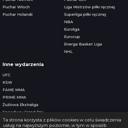
Puchar Włoch
Liga Mistrzów piłki ręcznej
Puchar Holandii
Superliga piłki ręcznej
NBA
Euroliga
Eurocup
Energa Basket Liga
NHL
Inne wydarzenia
UFC
KSW
FAME MMA
PRIME MMA
Żużlowa Ekstraliga
Speedway Grand Prix
Skoki narciarskie
Ta strona korzysta z plików cookies w celu świadczenia
usług na najwyższym poziomie, w tym w sposób