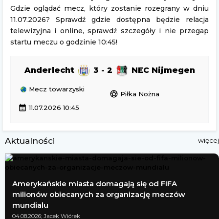
Gdzie oglądać mecz, który zostanie rozegrany w dniu
11.07.2026? Sprawdź gdzie dostępna będzie relacja
telewizyjna i online, sprawdź szczegóły i nie przegap
startu meczu o godzinie 10:45!
Anderlecht
3 - 2
NEC Nijmegen
Mecz towarzyski
sports_soccer
Piłka Nożna
calendar_month
11.07.2026 10:45
Aktualności
więcej
Amerykańskie miasta domagają się od FIFA
milionów obiecanych za organizację meczów
mundialu
04.08.2026; Jacek Wiórek