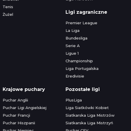
Tenis
Ligi zagraniczne
Żużel
Premier League
La Liga
Bundesliga
Serie A
Ligue 1
Championship
Liga Portugalska
Eredivisie
Krajowe puchary
Pozostałe ligi
Puchar Anglii
PlusLiga
Puchar Ligi Angielskiej
Liga Siatkówki Kobiet
Puchar Francji
Siatkarska Liga Mistrzów
Puchar Hiszpanii
Siatkarska Liga Mistrzyń
Puchar Niemiec
Puchar CEV