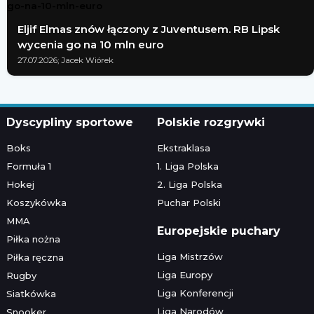
Eljif Elmas znów łączony z Juventusem. RB Lipsk
wycenia go na 10 mln euro
27.07.2026; Jacek Wiórek
Dyscypliny sportowe
Polskie rozgrywki
Boks
Ekstraklasa
Formuła 1
1. Liga Polska
Hokej
2. Liga Polska
Koszykówka
Puchar Polski
MMA
Europejskie puchary
Piłka nożna
Liga Mistrzów
Piłka ręczna
Liga Europy
Rugby
Liga Konferencji
Siatkówka
Liga Narodów
Snooker