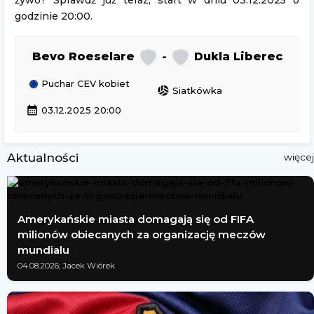
żywo? Sprawdź już teraz, start w dniu 03.12.2025 o
godzinie 20:00.
Bevo Roeselare
-
Dukla Liberec
Puchar CEV kobiet
sports_volleyball
Siatkówka
calendar_month
03.12.2025 20:00
Aktualności
więcej
Amerykańskie miasta domagają się od FIFA
milionów obiecanych za organizację meczów
mundialu
04.08.2026; Jacek Wiórek