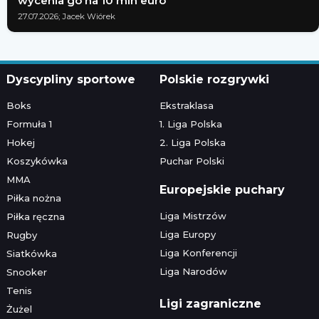
wycenia go na 10 mln euro
27.07.2026; Jacek Wiórek
Dyscypliny sportowe
Polskie rozgrywki
Boks
Ekstraklasa
Formuła 1
1. Liga Polska
Hokej
2. Liga Polska
Koszykówka
Puchar Polski
MMA
Europejskie puchary
Piłka nożna
Liga Mistrzów
Piłka ręczna
Liga Europy
Rugby
Liga Konferencji
Siatkówka
Liga Narodów
Snooker
Tenis
Ligi zagraniczne
Żużel