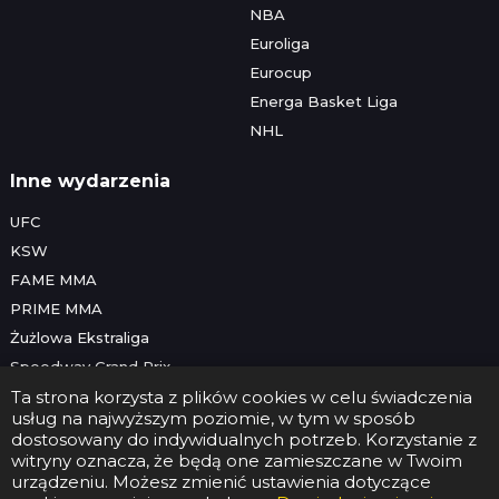
NBA
Euroliga
Eurocup
Energa Basket Liga
NHL
Inne wydarzenia
UFC
KSW
FAME MMA
PRIME MMA
Żużlowa Ekstraliga
Speedway Grand Prix
Skoki narciarskie
Ta strona korzysta z plików cookies w celu świadczenia
usług na najwyższym poziomie, w tym w sposób
dostosowany do indywidualnych potrzeb. Korzystanie z
witryny oznacza, że będą one zamieszczane w Twoim
Copyright © 2026 Futbolwtv.pl
urządzeniu. Możesz zmienić ustawienia dotyczące
Kontakt
•
Reklama
•
Polityka prywatności