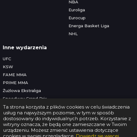
NBA
Euroliga
Eurocup
Energa Basket Liga
NHL
Inne wydarzenia
UFC
KSW
FAME MMA
PRIME MMA
Żużlowa Ekstraliga
Speedway Grand Prix
Skoki narciarskie
Ta strona korzysta z plików cookies w celu świadczenia
usług na najwyższym poziomie, w tym w sposób
dostosowany do indywidualnych potrzeb. Korzystanie z
witryny oznacza, że będą one zamieszczane w Twoim
Copyright © 2026 Futbolwtv.pl
urządzeniu. Możesz zmienić ustawienia dotyczące
Kontakt
•
Reklama
•
Polityka prywatności
cookies w swojej przeglądarce.
Dowiedz się więcej
.