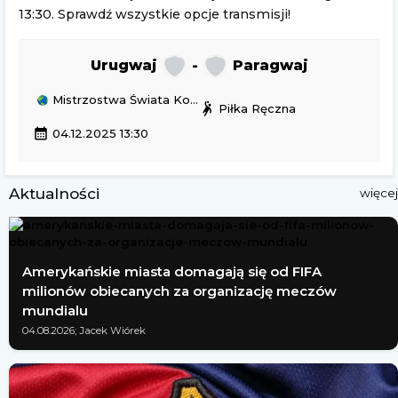
13:30. Sprawdź wszystkie opcje transmisji!
Urugwaj
-
Paragwaj
Mistrzostwa Świata Kobiet w piłce ręcznej
sports_handball
Piłka Ręczna
calendar_month
04.12.2025 13:30
Aktualności
więcej
Amerykańskie miasta domagają się od FIFA
milionów obiecanych za organizację meczów
mundialu
04.08.2026; Jacek Wiórek