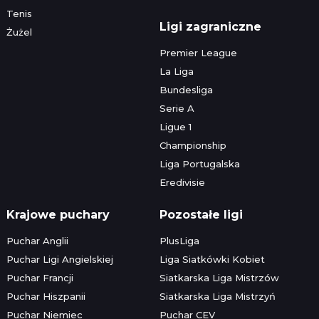
Tenis
Ligi zagraniczne
Żużel
Premier League
La Liga
Bundesliga
Serie A
Ligue 1
Championship
Liga Portugalska
Eredivisie
Krajowe puchary
Pozostałe ligi
Puchar Anglii
PlusLiga
Puchar Ligi Angielskiej
Liga Siatkówki Kobiet
Puchar Francji
Siatkarska Liga Mistrzów
Puchar Hiszpanii
Siatkarska Liga Mistrzyń
Puchar Niemiec
Puchar CEV