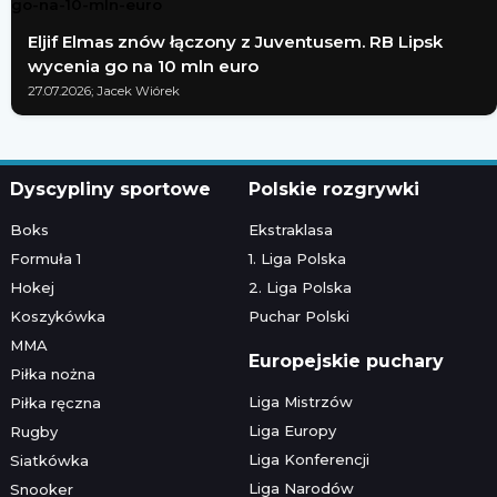
Eljif Elmas znów łączony z Juventusem. RB Lipsk
wycenia go na 10 mln euro
27.07.2026; Jacek Wiórek
Dyscypliny sportowe
Polskie rozgrywki
Boks
Ekstraklasa
Formuła 1
1. Liga Polska
Hokej
2. Liga Polska
Koszykówka
Puchar Polski
MMA
Europejskie puchary
Piłka nożna
Liga Mistrzów
Piłka ręczna
Liga Europy
Rugby
Liga Konferencji
Siatkówka
Liga Narodów
Snooker