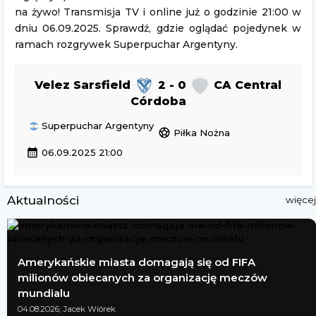
na żywo! Transmisja TV i online już o godzinie 21:00 w
dniu 06.09.2025. Sprawdź, gdzie oglądać pojedynek w
ramach rozgrywek Superpuchar Argentyny.
Velez Sarsfield
2 - 0
CA Central
Córdoba
Superpuchar Argentyny
sports_soccer
Piłka Nożna
calendar_month
06.09.2025 21:00
Aktualności
więcej
Amerykańskie miasta domagają się od FIFA
milionów obiecanych za organizację meczów
mundialu
04.08.2026; Jacek Wiórek