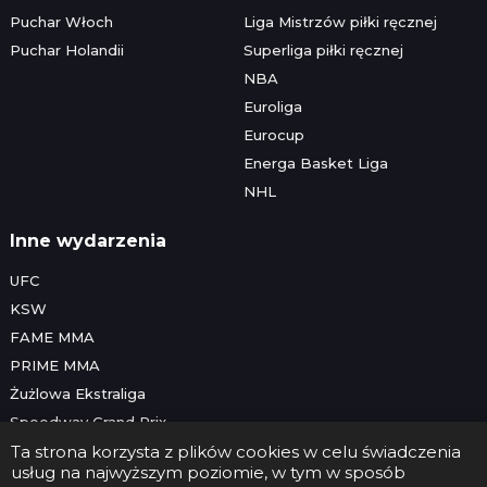
Puchar Włoch
Liga Mistrzów piłki ręcznej
Puchar Holandii
Superliga piłki ręcznej
NBA
Euroliga
Eurocup
Energa Basket Liga
NHL
Inne wydarzenia
UFC
KSW
FAME MMA
PRIME MMA
Żużlowa Ekstraliga
Speedway Grand Prix
Skoki narciarskie
Ta strona korzysta z plików cookies w celu świadczenia
usług na najwyższym poziomie, w tym w sposób