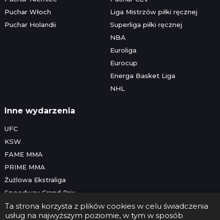
Puchar Włoch
Liga Mistrzów piłki ręcznej
Puchar Holandii
Superliga piłki ręcznej
NBA
Euroliga
Eurocup
Energa Basket Liga
NHL
Inne wydarzenia
UFC
KSW
FAME MMA
PRIME MMA
Żużlowa Ekstraliga
Speedway Grand Prix
Skoki narciarskie
Ta strona korzysta z plików cookies w celu świadczenia
usług na najwyższym poziomie, w tym w sposób