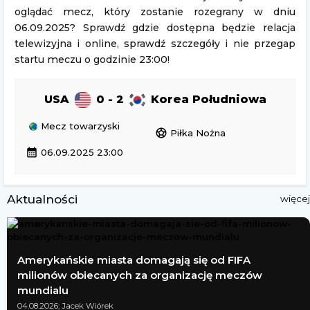
oglądać mecz, który zostanie rozegrany w dniu
06.09.2025? Sprawdź gdzie dostępna będzie relacja
telewizyjna i online, sprawdź szczegóły i nie przegap
startu meczu o godzinie 23:00!
USA
0 - 2
Korea Południowa
Mecz towarzyski
sports_soccer
Piłka Nożna
calendar_month
06.09.2025 23:00
Aktualności
więcej
Amerykańskie miasta domagają się od FIFA
milionów obiecanych za organizację meczów
mundialu
04.08.2026; Jacek Wiórek