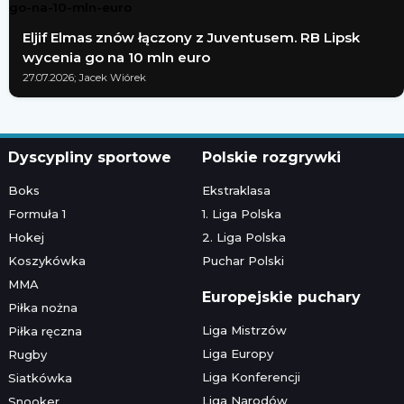
Eljif Elmas znów łączony z Juventusem. RB Lipsk
wycenia go na 10 mln euro
27.07.2026; Jacek Wiórek
Dyscypliny sportowe
Polskie rozgrywki
Boks
Ekstraklasa
Formuła 1
1. Liga Polska
Hokej
2. Liga Polska
Koszykówka
Puchar Polski
MMA
Europejskie puchary
Piłka nożna
Liga Mistrzów
Piłka ręczna
Liga Europy
Rugby
Liga Konferencji
Siatkówka
Liga Narodów
Snooker