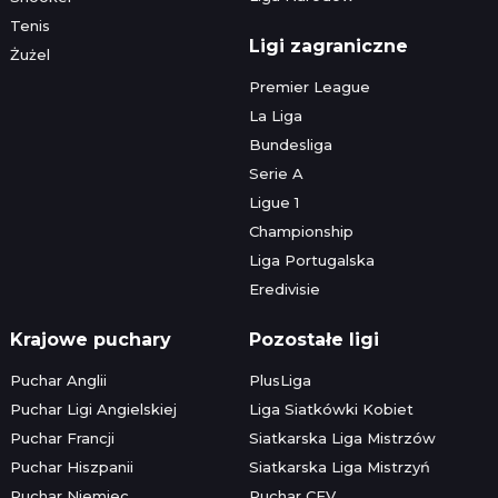
Tenis
Ligi zagraniczne
Żużel
Premier League
La Liga
Bundesliga
Serie A
Ligue 1
Championship
Liga Portugalska
Eredivisie
Krajowe puchary
Pozostałe ligi
Puchar Anglii
PlusLiga
Puchar Ligi Angielskiej
Liga Siatkówki Kobiet
Puchar Francji
Siatkarska Liga Mistrzów
Puchar Hiszpanii
Siatkarska Liga Mistrzyń
Puchar Niemiec
Puchar CEV