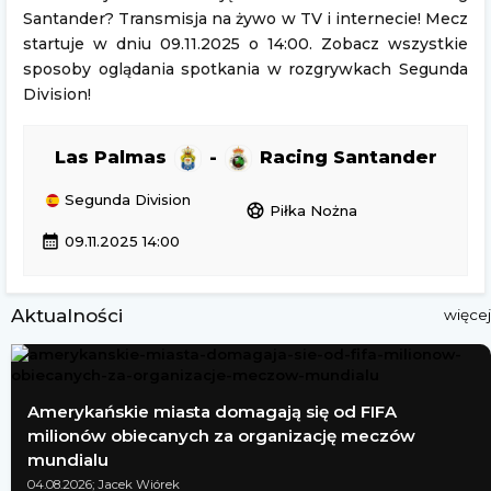
Santander? Transmisja na żywo w TV i internecie! Mecz
startuje w dniu 09.11.2025 o 14:00. Zobacz wszystkie
sposoby oglądania spotkania w rozgrywkach Segunda
Division!
Las Palmas
-
Racing Santander
Segunda Division
sports_soccer
Piłka Nożna
calendar_month
09.11.2025 14:00
Aktualności
więcej
Amerykańskie miasta domagają się od FIFA
milionów obiecanych za organizację meczów
mundialu
04.08.2026; Jacek Wiórek