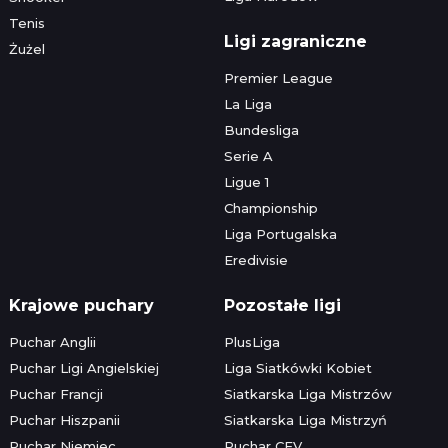
Tenis
Ligi zagraniczne
Żużel
Premier League
La Liga
Bundesliga
Serie A
Ligue 1
Championship
Liga Portugalska
Eredivisie
Krajowe puchary
Pozostałe ligi
Puchar Anglii
PlusLiga
Puchar Ligi Angielskiej
Liga Siatkówki Kobiet
Puchar Francji
Siatkarska Liga Mistrzów
Puchar Hiszpanii
Siatkarska Liga Mistrzyń
Puchar Niemiec
Puchar CEV