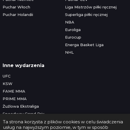
Puchar Włoch
Liga Mistrzów piłki ręcznej
Puchar Holandii
Superliga piłki ręcznej
NBA
Euroliga
Eurocup
Energa Basket Liga
NHL
Inne wydarzenia
UFC
KSW
FAME MMA
PRIME MMA
Żużlowa Ekstraliga
Speedway Grand Prix
Skoki narciarskie
Ta strona korzysta z plików cookies w celu świadczenia
usług na najwyższym poziomie, w tym w sposób