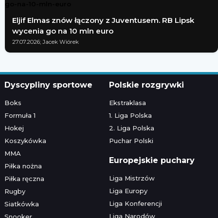
Eljif Elmas znów łączony z Juventusem. RB Lipsk
wycenia go na 10 mln euro
27.07.2026; Jacek Wiórek
Dyscypliny sportowe
Polskie rozgrywki
Boks
Ekstraklasa
Formuła 1
1. Liga Polska
Hokej
2. Liga Polska
Koszykówka
Puchar Polski
MMA
Europejskie puchary
Piłka nożna
Liga Mistrzów
Piłka ręczna
Liga Europy
Rugby
Liga Konferencji
Siatkówka
Liga Narodów
Snooker