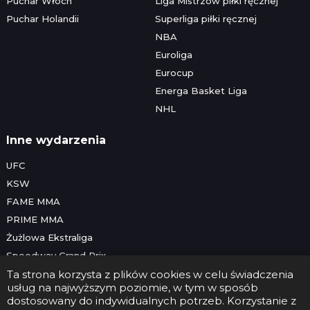
Puchar Włoch
Liga Mistrzów piłki ręcznej
Puchar Holandii
Superliga piłki ręcznej
NBA
Euroliga
Eurocup
Energa Basket Liga
NHL
Inne wydarzenia
UFC
KSW
FAME MMA
PRIME MMA
Żużlowa Ekstraliga
Speedway Grand Prix
Skoki narciarskie
Ta strona korzysta z plików cookies w celu świadczenia
usług na najwyższym poziomie, w tym w sposób
dostosowany do indywidualnych potrzeb. Korzystanie z