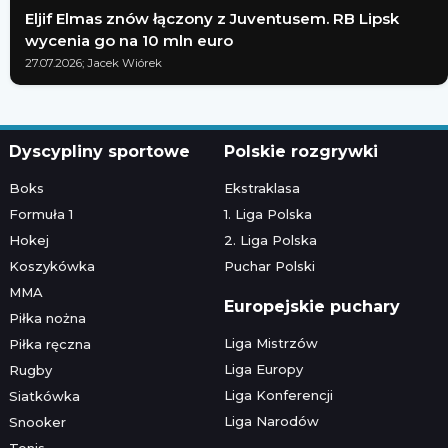
Eljif Elmas znów łączony z Juventusem. RB Lipsk
wycenia go na 10 mln euro
27.07.2026; Jacek Wiórek
Dyscypliny sportowe
Polskie rozgrywki
Boks
Ekstraklasa
Formuła 1
1. Liga Polska
Hokej
2. Liga Polska
Koszykówka
Puchar Polski
MMA
Europejskie puchary
Piłka nożna
Liga Mistrzów
Piłka ręczna
Liga Europy
Rugby
Liga Konferencji
Siatkówka
Liga Narodów
Snooker
Tenis