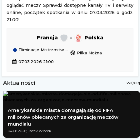
oglądać mecz? Sprawdź dostępne kanały TV i serwisy
online, początek spotkania w dniu 07.03.2026 o godz.
21:00!
Francja
-
Polska
Eliminacje Mistrzostw Europy Kobiet
sports_soccer
Piłka Nożna
calendar_month
07.03.2026 21:00
Aktualności
więcej
Amerykańskie miasta domagają się od FIFA
milionów obiecanych za organizację meczów
mundialu
04.08.2026; Jacek Wiórek