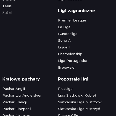
Tenis
Ligi zagraniczne
Żużel
Premier League
La Liga
Bundesliga
Serie A
Ligue 1
Championship
Liga Portugalska
Eredivisie
Krajowe puchary
Pozostałe ligi
Puchar Anglii
PlusLiga
Puchar Ligi Angielskiej
Liga Siatkówki Kobiet
Puchar Francji
Siatkarska Liga Mistrzów
Puchar Hiszpanii
Siatkarska Liga Mistrzyń
Puchar Niemiec
Puchar CEV