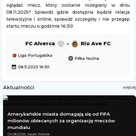
oglądać mecz, który zostanie rozegrany w dniu
08.11.2025? Sprawdź gdzie dostępna będzie relacja
telewizyjna i online, sprawdź szczegóły i nie przegap
startu meczu o godzinie 16:30!
FC Alverca
-
Rio Ave FC
Liga Portugalska
sports_soccer
Piłka Nożna
calendar_month
08.11.2025 16:30
Aktualności
więcej
Amerykańskie miasta domagają się od FIFA
milionów obiecanych za organizację meczów
mundialu
04.08.2026; Jacek Wiórek