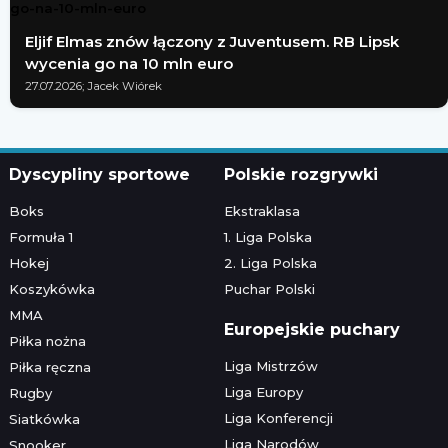
Eljif Elmas znów łączony z Juventusem. RB Lipsk
wycenia go na 10 mln euro
27.07.2026; Jacek Wiórek
Dyscypliny sportowe
Polskie rozgrywki
Boks
Ekstraklasa
Formuła 1
1. Liga Polska
Hokej
2. Liga Polska
Koszykówka
Puchar Polski
MMA
Europejskie puchary
Piłka nożna
Liga Mistrzów
Piłka ręczna
Liga Europy
Rugby
Liga Konferencji
Siatkówka
Liga Narodów
Snooker