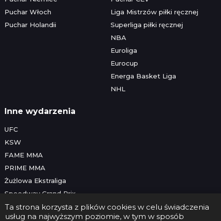
Puchar Włoch
Liga Mistrzów piłki ręcznej
Puchar Holandii
Superliga piłki ręcznej
NBA
Euroliga
Eurocup
Energa Basket Liga
NHL
Inne wydarzenia
UFC
KSW
FAME MMA
PRIME MMA
Żużlowa Ekstraliga
Speedway Grand Prix
Skoki narciarskie
Ta strona korzysta z plików cookies w celu świadczenia
usług na najwyższym poziomie, w tym w sposób