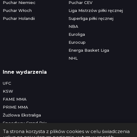
Puchar Niemiec
Puchar CEV
Puchar Włoch
Liga Mistrzów piłki ręcznej
Puchar Holandii
Superliga piłki ręcznej
NBA
Euroliga
Eurocup
Energa Basket Liga
NHL
Inne wydarzenia
UFC
KSW
FAME MMA
PRIME MMA
Żużlowa Ekstraliga
Speedway Grand Prix
Skoki narciarskie
Ta strona korzysta z plików cookies w celu świadczenia