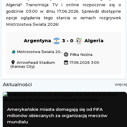
Algeria? Transmisja TV i online rozpocznie się o
godzinie 03:00 w dniu 17.06.2026. Sprawdź dostępne
opcje oglądania tego starcia w ramach rozgrywek
Mistrzostwa Świata 2026!
Argentyna
3 - 0
Algeria
Mistrzostwa Świata 2026
sports_soccer
Piłka Nożna
location_on
calendar_month
Arrowhead Stadium
17.06.2026 3:00
(Kansas City)
Aktualności
więcej
Amerykańskie miasta domagają się od FIFA
milionów obiecanych za organizację meczów
mundialu