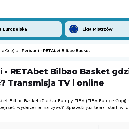
a Europejska
Liga Mistrzów
ope Cup)
Peristeri - RETAbet Bilbao Basket
ri - RETAbet Bilbao Basket gdz
Mistrzostwa Europy w Lekkoatletyce
Belle Vue Aces
-
King’s Lynn Stars
? Transmisja TV i online
Elite League (Angielska Liga Żużlowa)
10.08.2026 23:30
Abet Bilbao Basket (Puchar Europy FIBA (FIBA Europe Cup)) –
bejrzeć wydarzenie na żywo? Sprawdź już teraz, start w d
rz
-
Metalist 1925 Charków
Plymouth Argyle
-
Exeter City
Puchar Ligi Angielskiej
10.08.2026 23:00