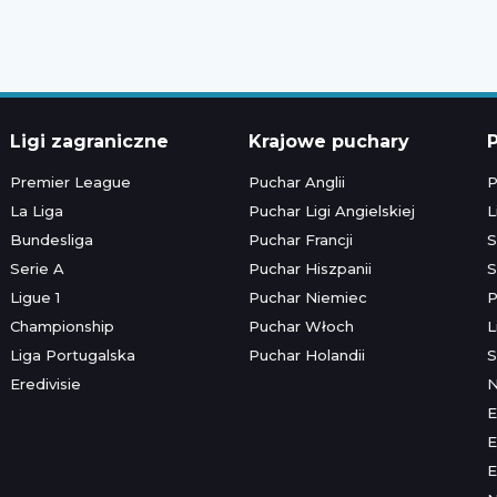
Ligi zagraniczne
Krajowe puchary
P
Premier League
Puchar Anglii
P
La Liga
Puchar Ligi Angielskiej
L
Bundesliga
Puchar Francji
S
Serie A
Puchar Hiszpanii
S
Ligue 1
Puchar Niemiec
P
Championship
Puchar Włoch
L
Liga Portugalska
Puchar Holandii
S
Eredivisie
E
E
E