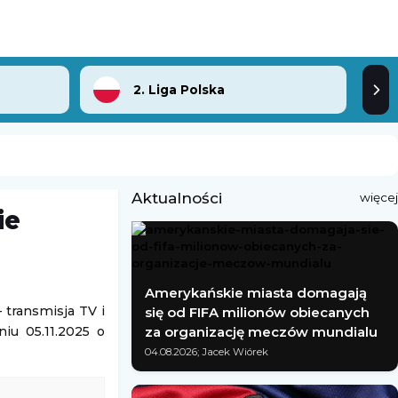
2. Liga Polska
Aktualności
więcej
ie
Amerykańskie miasta domagają
 transmisja TV i
się od FIFA milionów obiecanych
niu 05.11.2025 o
za organizację meczów mundialu
04.08.2026; Jacek Wiórek