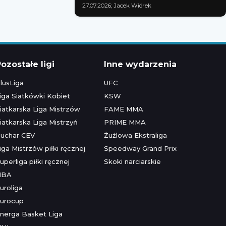
27.07.2026; Jacek Wiórek
ozostałe ligi
Inne wydarzenia
lusLiga
UFC
iga Siatkówki Kobiet
KSW
iatkarska Liga Mistrzów
FAME MMA
iatkarska Liga Mistrzyń
PRIME MMA
uchar CEV
Żużlowa Ekstraliga
iga Mistrzów piłki ręcznej
Speedway Grand Prix
uperliga piłki ręcznej
Skoki narciarskie
NBA
uroliga
urocup
nerga Basket Liga