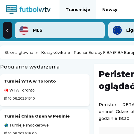
Transmisje
Newsy
MLS
Lig
Strona główna
Koszykówka
Puchar Europy FIBA (FIBA Eur
Popularne wydarzenia
Periste
Turniej WTA w Toronto
oglądać
WTA Toronto
Lekkoatletyka
10.08.2026 15:10
10.08.2026 23:30
Peristeri - RET
online! Gdzie o
Turniej China Open w Pekinie
Polissia Żytomie
godzinie 18:30.
Turnieje snookerowe
Liga Ukraińska
10.08.2026 19:00
10.08.2026 16:30