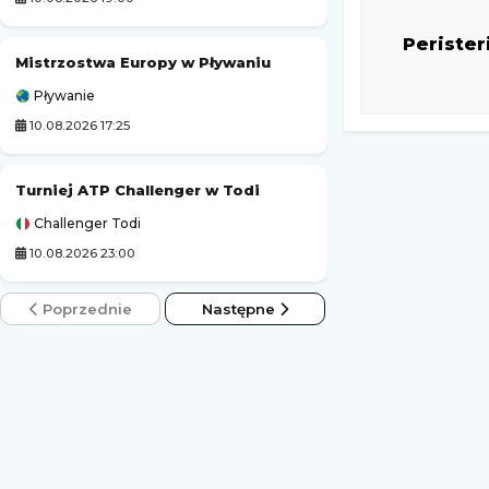
Perister
Mistrzostwa Europy w Pływaniu
Karpaty Lwów
Pływanie
Liga Ukraińska
10.08.2026 17:25
10.08.2026 19:00
Turniej ATP Challenger w Todi
Unia Skierniewic
Challenger Todi
1. Liga Polska
10.08.2026 23:00
10.08.2026 21:00
Poprzednie
Następne