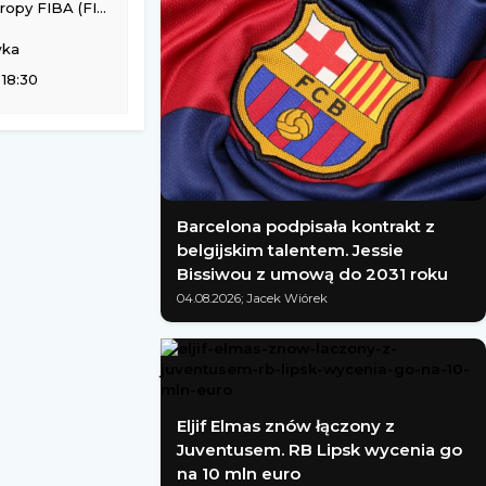
BA (FIBA Europe Cup)
wka
 18:30
Barcelona podpisała kontrakt z
belgijskim talentem. Jessie
Bissiwou z umową do 2031 roku
04.08.2026; Jacek Wiórek
Eljif Elmas znów łączony z
Juventusem. RB Lipsk wycenia go
na 10 mln euro