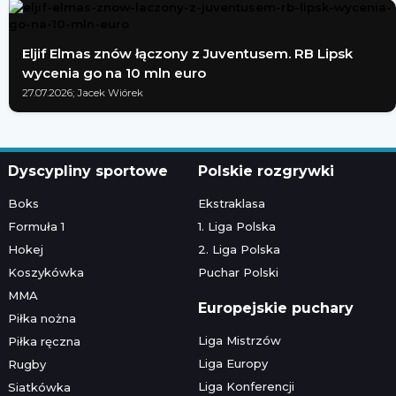
Eljif Elmas znów łączony z Juventusem. RB Lipsk
wycenia go na 10 mln euro
27.07.2026; Jacek Wiórek
Dyscypliny sportowe
Polskie rozgrywki
Boks
Ekstraklasa
Formuła 1
1. Liga Polska
Hokej
2. Liga Polska
Koszykówka
Puchar Polski
MMA
Europejskie puchary
Piłka nożna
Liga Mistrzów
Piłka ręczna
Liga Europy
Rugby
Liga Konferencji
Siatkówka