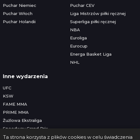
Puchar Niemiec
Puchar CEV
Puchar Włoch
Liga Mistrzów piłki ręcznej
Puchar Holandii
Superliga piłki ręcznej
NBA
Euroliga
Eurocup
Energa Basket Liga
NHL
Inne wydarzenia
UFC
KSW
FAME MMA
PRIME MMA
Żużlowa Ekstraliga
Speedway Grand Prix
Skoki narciarskie
Ta strona korzysta z plików cookies w celu świadczenia