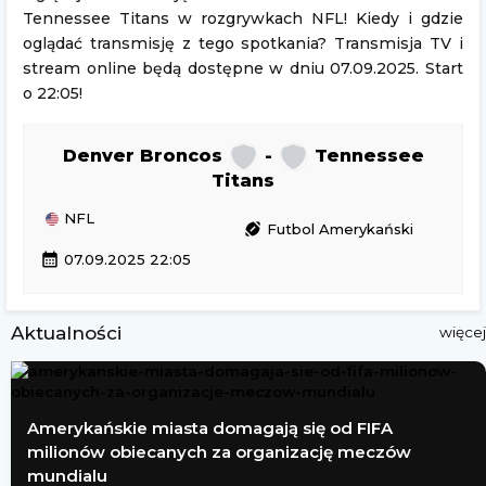
Tennessee Titans w rozgrywkach NFL! Kiedy i gdzie
oglądać transmisję z tego spotkania? Transmisja TV i
stream online będą dostępne w dniu 07.09.2025. Start
o 22:05!
Denver Broncos
-
Tennessee
Titans
NFL
sports_football
Futbol Amerykański
calendar_month
07.09.2025 22:05
Aktualności
więcej
Amerykańskie miasta domagają się od FIFA
milionów obiecanych za organizację meczów
mundialu