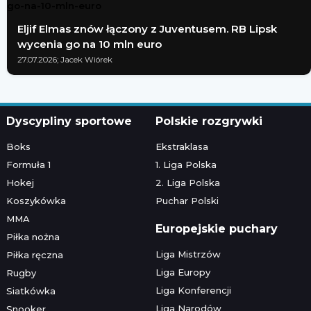
Eljif Elmas znów łączony z Juventusem. RB Lipsk
wycenia go na 10 mln euro
27.07.2026; Jacek Wiórek
Dyscypliny sportowe
Polskie rozgrywki
Boks
Ekstraklasa
Formuła 1
1. Liga Polska
Hokej
2. Liga Polska
Koszykówka
Puchar Polski
MMA
Europejskie puchary
Piłka nożna
Liga Mistrzów
Piłka ręczna
Liga Europy
Rugby
Liga Konferencji
Siatkówka
Liga Narodów
Snooker