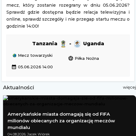
mecz, który zostanie rozegrany w dniu 05.06.2026?
Sprawdź gdzie dostępna będzie relacja telewizyjna i
online, sprawdź szczegóły i nie przegap startu meczu o
godzinie 14:00!
Tanzania
-
Uganda
Mecz towarzyski
sports_soccer
Piłka Nożna
calendar_month
05.06.2026 14:00
Aktualności
więcej
Amerykańskie miasta domagają się od FIFA
milionów obiecanych za organizację meczów
mundialu
04.08.2026; Jacek Wiórek