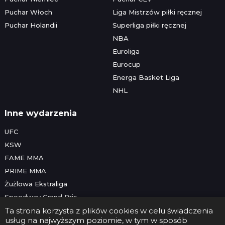
Puchar Włoch
Liga Mistrzów piłki ręcznej
Puchar Holandii
Superliga piłki ręcznej
NBA
Euroliga
Eurocup
Energa Basket Liga
NHL
Inne wydarzenia
UFC
KSW
FAME MMA
PRIME MMA
Żużlowa Ekstraliga
Speedway Grand Prix
Skoki narciarskie
Ta strona korzysta z plików cookies w celu świadczenia
usług na najwyższym poziomie, w tym w sposób