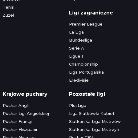
Tenis
Ligi zagraniczne
Żużel
Premier League
La Liga
Bundesliga
Serie A
Ligue 1
Championship
Liga Portugalska
Eredivisie
Krajowe puchary
Pozostałe ligi
Puchar Anglii
PlusLiga
Puchar Ligi Angielskiej
Liga Siatkówki Kobiet
Puchar Francji
Siatkarska Liga Mistrzów
Puchar Hiszpanii
Siatkarska Liga Mistrzyń
Puchar Niemiec
Puchar CEV