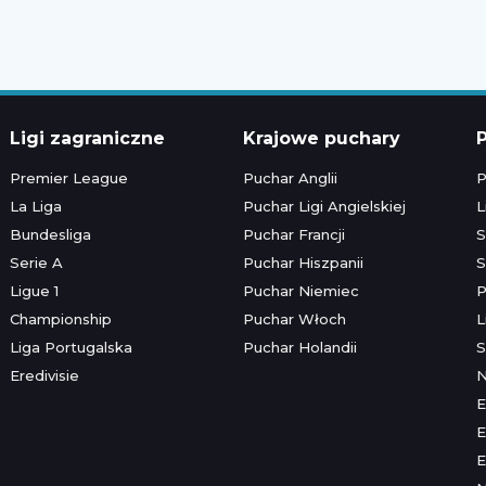
Ligi zagraniczne
Krajowe puchary
P
Premier League
Puchar Anglii
P
La Liga
Puchar Ligi Angielskiej
L
Bundesliga
Puchar Francji
S
Serie A
Puchar Hiszpanii
S
Ligue 1
Puchar Niemiec
P
Championship
Puchar Włoch
L
Liga Portugalska
Puchar Holandii
S
Eredivisie
E
E
E