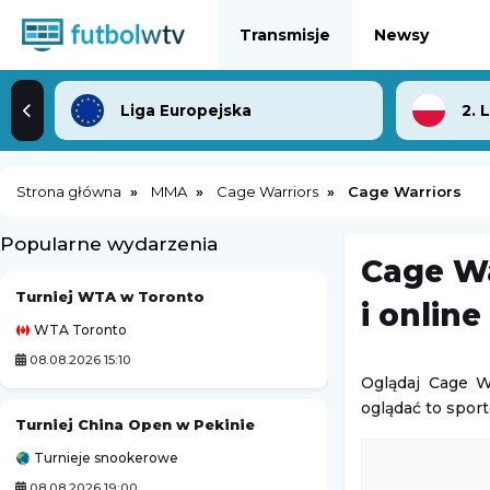
Transmisje
Newsy
Liga Europejska
2. 
Strona główna
MMA
Cage Warriors
Cage Warriors
Popularne wydarzenia
Cage Wa
Turniej WTA w Toronto
Grand Prix MotoG
i online
WTA Toronto
MotoGP
08.08.2026 15:10
08.08.2026 20:40
Oglądaj Cage W
oglądać to spor
Turniej China Open w Pekinie
Czornomoreć Od
Turnieje snookerowe
Liga Ukraińska
08.08.2026 19:00
08.08.2026 14:00