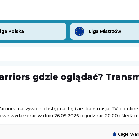
Liga Polska
Liga Mistrzów
rriors gdzie oglądać? Transm
P
Lech Poznań II
-
Chemik Bydgoszcz
3. Liga Polska
08.08.2026 14:00
arriors na żywo - dostępna będzie transmisja TV i online.
towe wydarzenie w dniu 26.09.2026 o godzinie 20:00 i śledź re
essa
-
Kołos Kowaliwka
AP 2010 Orlen Gdańsk
-
Uniwersytet Jagielloński
Ekstraliga Kobiet
Cage Warr
08.08.2026 14:00