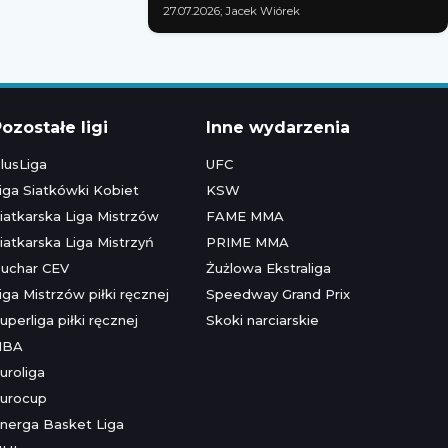
27.07.2026; Jacek Wiórek
ozostałe ligi
Inne wydarzenia
lusLiga
UFC
iga Siatkówki Kobiet
KSW
iatkarska Liga Mistrzów
FAME MMA
iatkarska Liga Mistrzyń
PRIME MMA
uchar CEV
Żużlowa Ekstraliga
iga Mistrzów piłki ręcznej
Speedway Grand Prix
uperliga piłki ręcznej
Skoki narciarskie
NBA
uroliga
urocup
nerga Basket Liga