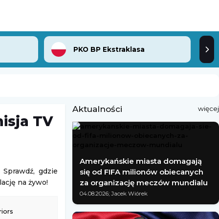
PKO BP Ekstraklasa
Aktualności
więcej
isja TV
Amerykańskie miasta domagają
 Sprawdź, gdzie
się od FIFA milionów obiecanych
lację na żywo!
za organizację meczów mundialu
04.08.2026; Jacek Wiórek
iors