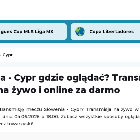
gues Cup MLS Liga MX
Copa Libertadores
- Cypr
a - Cypr gdzie oglądać? Trans
enger w Lexington
PRIME MMA 18
a żywo i online za darmo
ton
Prime MMA
08.08.2026 2:00
 transmisję meczu Słowenia - Cypr? Transmisja na żywo w T
 dniu 04.06.2026 o 18:00. Zobacz wszystkie sposoby ogląd
PRIME MMA Summer Festival
ena Rybakina
cz towarzyski!
Prime MMA
08.08.2026 2:00