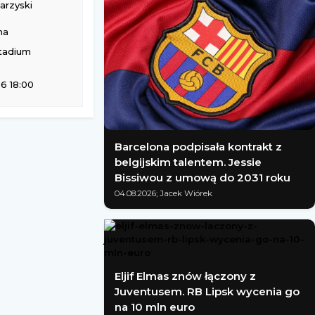
rzyski
na
tadium
6 18:00
Barcelona podpisała kontrakt z
belgijskim talentem. Jessie
Bissiwou z umową do 2031 roku
04.08.2026; Jacek Wiórek
Eljif Elmas znów łączony z
Juventusem. RB Lipsk wycenia go
na 10 mln euro