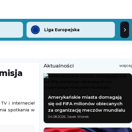
Liga Europejska
Aktualności
więcej
misja
Amerykańskie miasta domagają
V i internecie!
się od FIFA milionów obiecanych
ania spotkania w
za organizację meczów mundialu
04.08.2026; Jacek Wiórek