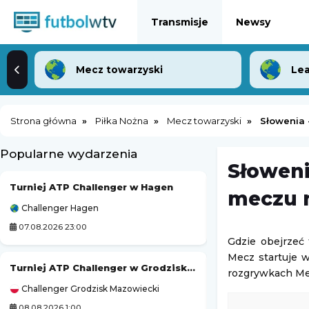
Transmisje
Newsy
Mecz towarzyski
Lea
Strona główna
Piłka Nożna
Mecz towarzyski
Słowenia 
Popularne wydarzenia
Słoweni
Turniej ATP Challenger w Hagen
Turniej ATP Chall
meczu n
Challenger Hagen
Challenger Lexing
07.08.2026 23:00
08.08.2026 1:59
Gdzie obejrzeć
Mecz startuje w
Turniej ATP Challenger w Grodzisku Mazowieckim
Ann Li
-
El
rozgrywkach Me
Challenger Grodzisk Mazowiecki
WTA Toronto
08.08.2026 1:00
07.08.2026 23:30