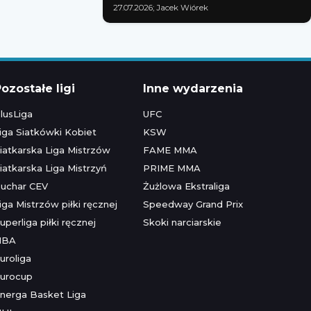
27.07.2026; Jacek Wiórek
ozostałe ligi
Inne wydarzenia
lusLiga
UFC
iga Siatkówki Kobiet
KSW
iatkarska Liga Mistrzów
FAME MMA
iatkarska Liga Mistrzyń
PRIME MMA
uchar CEV
Żużlowa Ekstraliga
iga Mistrzów piłki ręcznej
Speedway Grand Prix
uperliga piłki ręcznej
Skoki narciarskie
NBA
uroliga
urocup
nerga Basket Liga