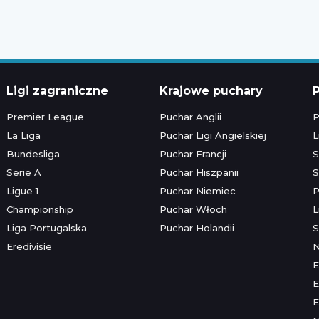
Ligi zagraniczne
Krajowe puchary
P
Premier League
Puchar Anglii
P
La Liga
Puchar Ligi Angielskiej
L
Bundesliga
Puchar Francji
S
Serie A
Puchar Hiszpanii
S
Ligue 1
Puchar Niemiec
P
Championship
Puchar Włoch
L
Liga Portugalska
Puchar Holandii
S
Eredivisie
E
E
E