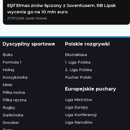
Eljif Elmas znów łączony z Juventusem. RB Lipsk
wycenia go na 10 mln euro
27.07.2026; Jacek Wiórek
Dyscypliny sportowe
Polskie rozgrywki
Boks
Ekstraklasa
Formuła 1
1. Liga Polska
Hokej
2. Liga Polska
Koszykówka
Puchar Polski
MMA
Europejskie puchary
Piłka nożna
Liga Mistrzów
Piłka ręczna
Liga Europy
Rugby
Liga Konferencji
Siatkówka
Liga Narodów
Snooker
Tenis