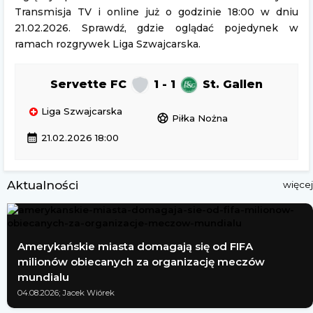
Transmisja TV i online już o godzinie 18:00 w dniu
21.02.2026. Sprawdź, gdzie oglądać pojedynek w
ramach rozgrywek Liga Szwajcarska.
Servette FC
1 - 1
St. Gallen
Liga Szwajcarska
sports_soccer
Piłka Nożna
calendar_month
21.02.2026 18:00
Aktualności
więcej
Amerykańskie miasta domagają się od FIFA
milionów obiecanych za organizację meczów
mundialu
04.08.2026; Jacek Wiórek