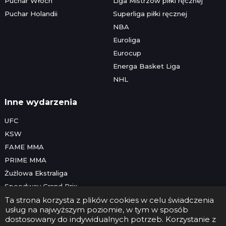
Puchar Włoch
Liga Mistrzów piłki ręcznej
Puchar Holandii
Superliga piłki ręcznej
NBA
Euroliga
Eurocup
Energa Basket Liga
NHL
Inne wydarzenia
UFC
KSW
FAME MMA
PRIME MMA
Żużlowa Ekstraliga
Speedway Grand Prix
Skoki narciarskie
Ta strona korzysta z plików cookies w celu świadczenia
usług na najwyższym poziomie, w tym w sposób
dostosowany do indywidualnych potrzeb. Korzystanie z