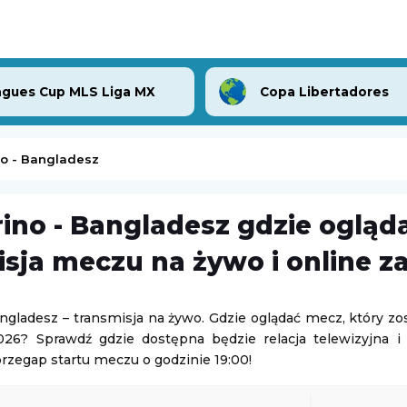
gues Cup MLS Liga MX
Copa Libertadores
o - Bangladesz
ino - Bangladesz gdzie ogląd
-
Hirnyk-Sport Horiszni Pławni
Sparta Rotterdam
-
Feyenoord Rotterdam
sja meczu na żywo i online z
Eredivisie (Liga Holenderska)
09.08.2026 14:15
ngladesz – transmisja na żywo. Gdzie oglądać mecz, który zo
026? Sprawdź gdzie dostępna będzie relacja telewizyjna i 
Turniej ATP Challenger w Grodzisku Mazowieckim
-
Barycz Sułów
przegap startu meczu o godzinie 19:00!
Challenger Grodzisk Mazowiecki
10.08.2026 1:59