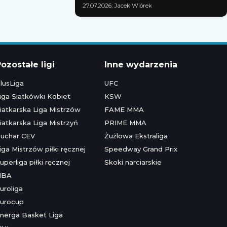
27.07.2026; Jacek Wiórek
ozostałe ligi
Inne wydarzenia
lusLiga
UFC
iga Siatkówki Kobiet
KSW
iatkarska Liga Mistrzów
FAME MMA
iatkarska Liga Mistrzyń
PRIME MMA
uchar CEV
Żużlowa Ekstraliga
iga Mistrzów piłki ręcznej
Speedway Grand Prix
uperliga piłki ręcznej
Skoki narciarskie
NBA
uroliga
urocup
nerga Basket Liga