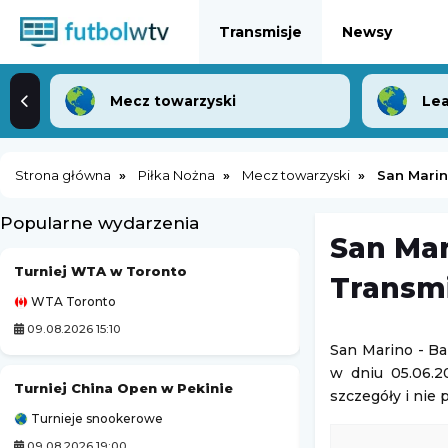
Transmisje
Newsy
Mecz towarzyski
Lea
Strona główna
Piłka Nożna
Mecz towarzyski
San Marin
Popularne wydarzenia
San Mar
Turniej WTA w Toronto
Zoria Ługańsk
Transmi
WTA Toronto
Liga Ukraińska
09.08.2026 15:10
09.08.2026 14:00
San Marino - Ba
w dniu 05.06.2
Turniej China Open w Pekinie
Miedź Legnica II
szczegóły i nie 
Turnieje snookerowe
3. Liga Polska
09.08.2026 19:00
09.08.2026 14:00