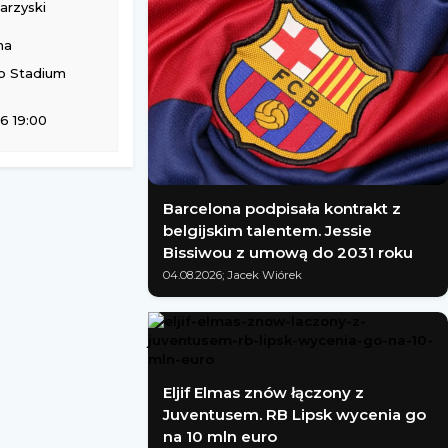
rzyski
na
o Stadium
6 19:00
Barcelona podpisała kontrakt z
belgijskim talentem. Jessie
Bissiwou z umową do 2031 roku
04.08.2026; Jacek Wiórek
Eljif Elmas znów łączony z
Juventusem. RB Lipsk wycenia go
na 10 mln euro