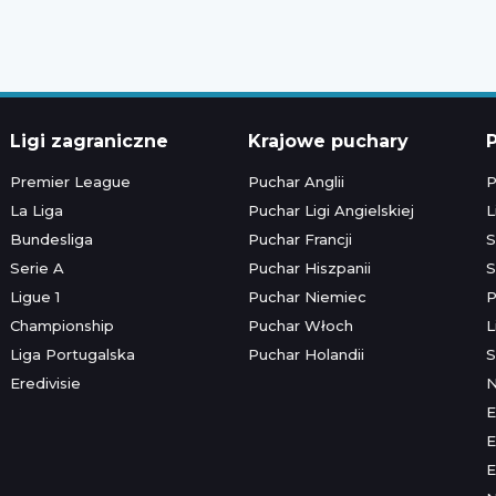
Ligi zagraniczne
Krajowe puchary
P
Premier League
Puchar Anglii
P
La Liga
Puchar Ligi Angielskiej
L
Bundesliga
Puchar Francji
S
Serie A
Puchar Hiszpanii
S
Ligue 1
Puchar Niemiec
P
Championship
Puchar Włoch
L
Liga Portugalska
Puchar Holandii
S
Eredivisie
E
E
E