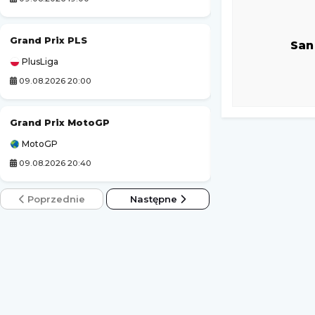
Grand Prix PLS
Rekord Bielsko-B
San
PlusLiga
Ekstraliga Kobiet
09.08.2026 20:00
09.08.2026 14:00
Grand Prix MotoGP
Luzino
-
MotoGP
3. Liga Polska
09.08.2026 20:40
09.08.2026 14:00
Poprzednie
Następne