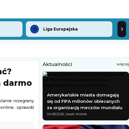
Liga Europejska
Aktualności
więcej
ać?
a darmo
Amerykańskie miasta domagają
stanie rozegrany
się od FIFA milionów obiecanych
online, sprawdź
za organizację meczów mundialu
04.08.2026; Jacek Wiórek