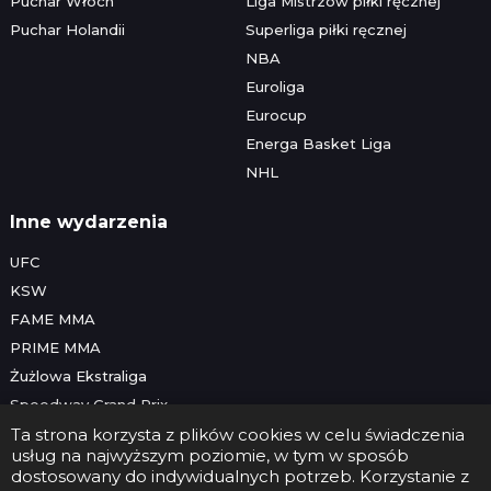
Puchar Włoch
Liga Mistrzów piłki ręcznej
Puchar Holandii
Superliga piłki ręcznej
NBA
Euroliga
Eurocup
Energa Basket Liga
NHL
Inne wydarzenia
UFC
KSW
FAME MMA
PRIME MMA
Żużlowa Ekstraliga
Speedway Grand Prix
Skoki narciarskie
Ta strona korzysta z plików cookies w celu świadczenia
usług na najwyższym poziomie, w tym w sposób
dostosowany do indywidualnych potrzeb. Korzystanie z