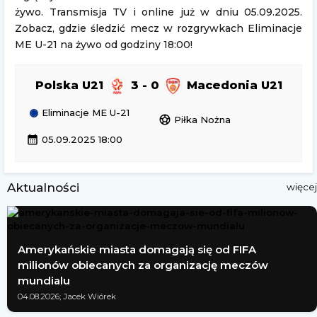
żywo. Transmisja TV i online już w dniu 05.09.2025.
Zobacz, gdzie śledzić mecz w rozgrywkach Eliminacje
ME U-21 na żywo od godziny 18:00!
Polska U21
3 - 0
Macedonia U21
Eliminacje ME U-21
sports_soccer
Piłka Nożna
calendar_month
05.09.2025 18:00
Aktualności
więcej
Amerykańskie miasta domagają się od FIFA
milionów obiecanych za organizację meczów
mundialu
04.08.2026; Jacek Wiórek