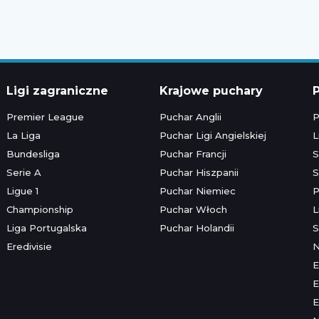
Ligi zagraniczne
Krajowe puchary
P
Premier League
Puchar Anglii
P
La Liga
Puchar Ligi Angielskiej
L
Bundesliga
Puchar Francji
S
Serie A
Puchar Hiszpanii
S
Ligue 1
Puchar Niemiec
P
Championship
Puchar Włoch
L
Liga Portugalska
Puchar Holandii
S
Eredivisie
E
E
E