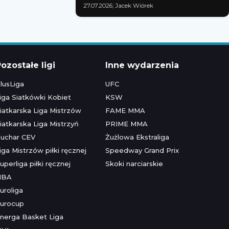
27.07.2026; Jacek Wiórek
ozostałe ligi
Inne wydarzenia
lusLiga
UFC
iga Siatkówki Kobiet
KSW
iatkarska Liga Mistrzów
FAME MMA
iatkarska Liga Mistrzyń
PRIME MMA
uchar CEV
Żużlowa Ekstraliga
iga Mistrzów piłki ręcznej
Speedway Grand Prix
uperliga piłki ręcznej
Skoki narciarskie
NBA
uroliga
urocup
nerga Basket Liga