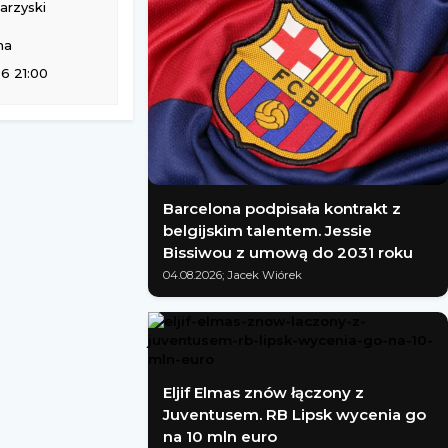
rzyski
na
6 21:00
Barcelona podpisała kontrakt z
belgijskim talentem. Jessie
Bissiwou z umową do 2031 roku
04.08.2026; Jacek Wiórek
Eljif Elmas znów łączony z
Juventusem. RB Lipsk wycenia go
na 10 mln euro