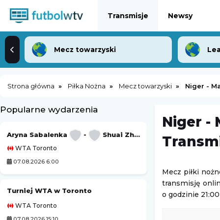
Transmisje
Newsy
Mecz towarzyski
Lea
Strona główna
Piłka Nożna
Mecz towarzyski
Niger - M
Popularne wydarzenia
Niger -
Aryna Sabalenka
-
Shuai Zhang
Chicago Fire
Transmi
WTA Toronto
Leagues Cup MLS L
07.08.2026 6:00
07.08.2026 4:30
Mecz piłki nożn
transmisję onli
Turniej WTA w Toronto
Austin FC
-
o godzinie 21:00
WTA Toronto
Leagues Cup MLS L
07.08.2026 15:10
07.08.2026 5:00