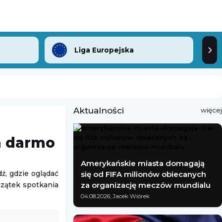
Liga Europejska
Aktualności
więcej
a darmo
Amerykańskie miasta domagają
ź, gdzie oglądać
się od FIFA milionów obiecanych
czątek spotkania
za organizację meczów mundialu
04.08.2026; Jacek Wiórek