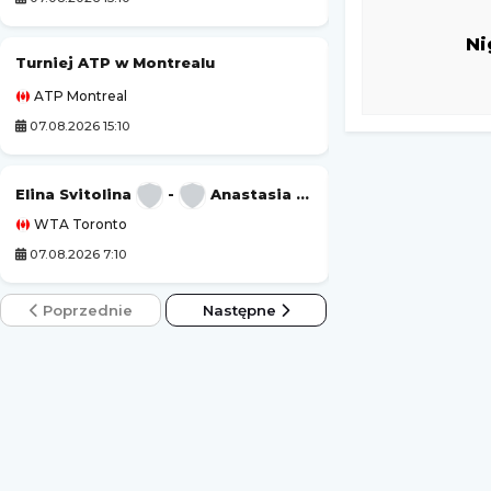
Ni
Turniej ATP w Montrealu
Club America
ATP Montreal
Leagues Cup MLS L
07.08.2026 15:10
07.08.2026 6:00
Elina Svitolina
-
Anastasia Potapova
Portland Timber
WTA Toronto
Leagues Cup MLS L
07.08.2026 7:10
07.08.2026 6:30
Poprzednie
Następne