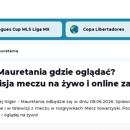
gues Cup MLS Liga MX
Copa Libertadores
auretania
 Mauretania gdzie oglądać?
Grand Prix PLS
-
Club Necaxa
sja meczu na żywo i online z
iga MX
Liga Siatkówki Kobiet
07.08.2026 20:00
ej Niger - Mauretania odbędzie się w dniu 08.06.2026. Sprawd
ne i w telewizji z meczu w rozgrywkach Mecz towarzyski. Po
Turniej ATP Challenger w Hagen
Club Tijuana
 – oglądaj na żywo!
iga MX
Challenger Hagen
07.08.2026 23:00