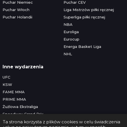
Puchar Niemiec
Puchar CEV
Puchar Włoch
Liga Mistrzów piłki ręcznej
Puchar Holandii
Superliga piłki ręcznej
NBA
Euroliga
Eurocup
Energa Basket Liga
NHL
Inne wydarzenia
UFC
KSW
FAME MMA
PRIME MMA
Żużlowa Ekstraliga
Speedway Grand Prix
Skoki narciarskie
Ta strona korzysta z plików cookies w celu świadczenia