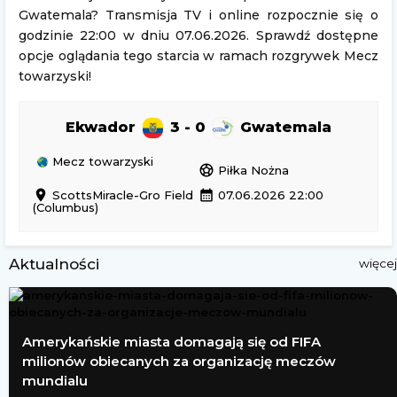
Gwatemala? Transmisja TV i online rozpocznie się o
godzinie 22:00 w dniu 07.06.2026. Sprawdź dostępne
opcje oglądania tego starcia w ramach rozgrywek Mecz
towarzyski!
Ekwador
3 - 0
Gwatemala
Mecz towarzyski
sports_soccer
Piłka Nożna
location_on
calendar_month
ScottsMiracle-Gro Field
07.06.2026 22:00
(Columbus)
Aktualności
więcej
Amerykańskie miasta domagają się od FIFA
milionów obiecanych za organizację meczów
mundialu