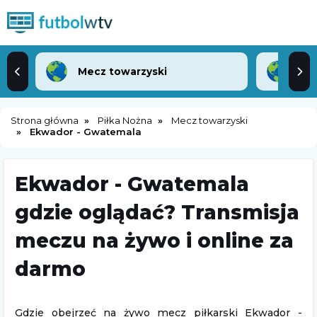
Mecz towarzyski
Lea
Strona główna
Piłka Nożna
Mecz towarzyski
Ekwador - Gwatemala
Ekwador - Gwatemala
gdzie oglądać? Transmisja
meczu na żywo i online za
darmo
Gdzie obejrzeć na żywo mecz piłkarski Ekwador -