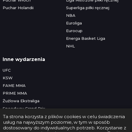
Puchar Holandii
Superliga piłki ręcznej
NBA
Euroliga
Eurocup
Energa Basket Liga
NHL
Inne wydarzenia
UFC
KSW
FAME MMA
PRIME MMA
Żużlowa Ekstraliga
Speedway Grand Prix
Skoki narciarskie
Ta strona korzysta z plików cookies w celu świadczenia
usług na najwyższym poziomie, w tym w sposób
dostosowany do indywidualnych potrzeb. Korzystanie z