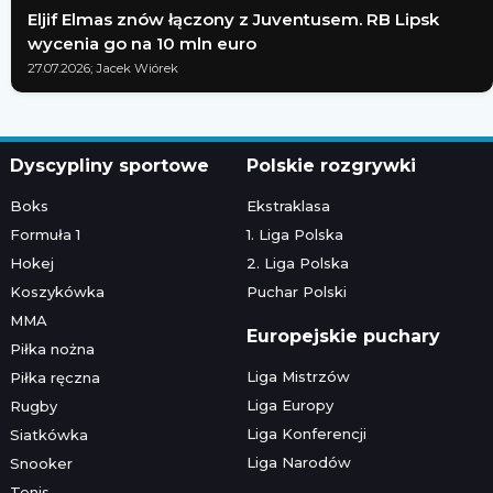
Eljif Elmas znów łączony z Juventusem. RB Lipsk
wycenia go na 10 mln euro
27.07.2026; Jacek Wiórek
Dyscypliny sportowe
Polskie rozgrywki
Boks
Ekstraklasa
Formuła 1
1. Liga Polska
Hokej
2. Liga Polska
Koszykówka
Puchar Polski
MMA
Europejskie puchary
Piłka nożna
Liga Mistrzów
Piłka ręczna
Liga Europy
Rugby
Liga Konferencji
Siatkówka
Liga Narodów
Snooker
Tenis