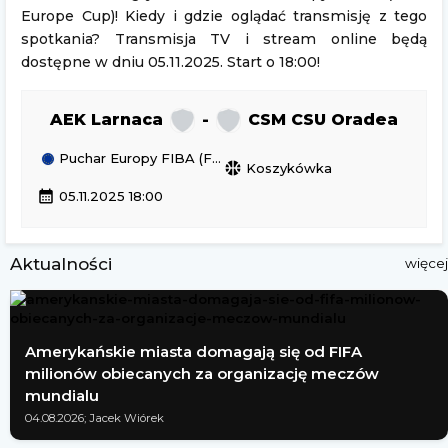
Europe Cup)! Kiedy i gdzie oglądać transmisję z tego
spotkania? Transmisja TV i stream online będą
dostępne w dniu 05.11.2025. Start o 18:00!
AEK Larnaca
-
CSM CSU Oradea
Puchar Europy FIBA (FIBA Europe Cup)
sports_basketball
Koszykówka
calendar_month
05.11.2025 18:00
Aktualności
więcej
Amerykańskie miasta domagają się od FIFA
milionów obiecanych za organizację meczów
mundialu
04.08.2026; Jacek Wiórek