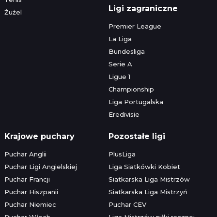
Ligi zagraniczne
Żużel
Premier League
La Liga
Bundesliga
Serie A
Ligue 1
Championship
Liga Portugalska
Eredivisie
Krajowe puchary
Pozostałe ligi
Puchar Anglii
PlusLiga
Puchar Ligi Angielskiej
Liga Siatkówki Kobiet
Puchar Francji
Siatkarska Liga Mistrzów
Puchar Hiszpanii
Siatkarska Liga Mistrzyń
Puchar Niemiec
Puchar CEV
Puchar Włoch
Liga Mistrzów piłki ręcznej