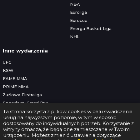
NBA
Euroliga
Eurocup
Energa Basket Liga
NHL
Inne wydarzenia
UFC
KSW
FAME MMA
PRIME MMA
Żużlowa Ekstraliga
Speedway Grand Prix
Skoki narciarskie
Ta strona korzysta z plików cookies w celu świadczenia
usług na najwyższym poziomie, w tym w sposób
dostosowany do indywidualnych potrzeb. Korzystanie z
witryny oznacza, że będą one zamieszczane w Twoim
Copyright © 2026 Futbolwtv.pl
urządzeniu. Możesz zmienić ustawienia dotyczące
Kontakt
•
Reklama
•
Polityka prywatności