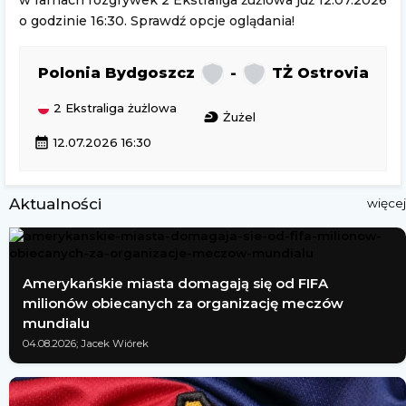
w ramach rozgrywek 2 Ekstraliga żużlowa już 12.07.2026
o godzinie 16:30. Sprawdź opcje oglądania!
Polonia Bydgoszcz
-
TŻ Ostrovia
2 Ekstraliga żużlowa
sports_motorsports
Żużel
calendar_month
12.07.2026 16:30
Aktualności
więcej
Amerykańskie miasta domagają się od FIFA
milionów obiecanych za organizację meczów
mundialu
04.08.2026; Jacek Wiórek