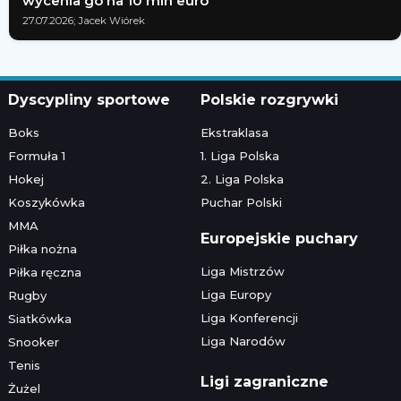
wycenia go na 10 mln euro
27.07.2026; Jacek Wiórek
Dyscypliny sportowe
Polskie rozgrywki
Boks
Ekstraklasa
Formuła 1
1. Liga Polska
Hokej
2. Liga Polska
Koszykówka
Puchar Polski
MMA
Europejskie puchary
Piłka nożna
Liga Mistrzów
Piłka ręczna
Liga Europy
Rugby
Liga Konferencji
Siatkówka
Liga Narodów
Snooker
Tenis
Ligi zagraniczne
Żużel