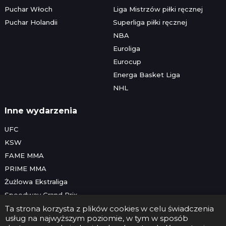
Puchar Włoch
Liga Mistrzów piłki ręcznej
Puchar Holandii
Superliga piłki ręcznej
NBA
Euroliga
Eurocup
Energa Basket Liga
NHL
Inne wydarzenia
UFC
KSW
FAME MMA
PRIME MMA
Żużlowa Ekstraliga
Speedway Grand Prix
Skoki narciarskie
Ta strona korzysta z plików cookies w celu świadczenia
usług na najwyższym poziomie, w tym w sposób