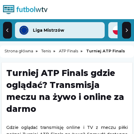
Liga Mistrzów
2. 
Strona główna
Tenis
ATP Finals
Turniej ATP Finals
Turniej ATP Finals gdzie
oglądać? Transmisja
meczu na żywo i online za
darmo
Gdzie oglądać transmisję online i TV z meczu piłki