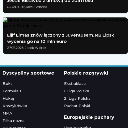
Jessie Bissiwou z umową do 2031 roku
04.08.2026; Jacek Wiórek
Eljif Elmas znów łączony z Juventusem. RB Lipsk
wycenia go na 10 mln euro
27.07.2026; Jacek Wiórek
Dyscypliny sportowe
Polskie rozgrywki
Boks
Ekstraklasa
Formuła 1
1. Liga Polska
Hokej
2. Liga Polska
Koszykówka
Puchar Polski
MMA
Europejskie puchary
Piłka nożna
Liga Mistrzów
Piłka ręczna