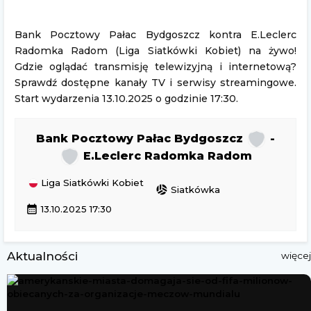
Bank Pocztowy Pałac Bydgoszcz kontra E.Leclerc
Radomka Radom (Liga Siatkówki Kobiet) na żywo!
Gdzie oglądać transmisję telewizyjną i internetową?
Sprawdź dostępne kanały TV i serwisy streamingowe.
Start wydarzenia 13.10.2025 o godzinie 17:30.
Bank Pocztowy Pałac Bydgoszcz
-
E.Leclerc Radomka Radom
Liga Siatkówki Kobiet
sports_volleyball
Siatkówka
calendar_month
13.10.2025 17:30
Aktualności
więcej