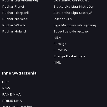
Puchar Ligi Angielskiej
Liga Siatkówki Kobiet
Puchar Francji
Siatkarska Liga Mistrzów
Puchar Hiszpanii
Siatkarska Liga Mistrzyń
Puchar Niemiec
Puchar CEV
Puchar Włoch
Liga Mistrzów piłki ręcznej
Puchar Holandii
Superliga piłki ręcznej
NBA
Euroliga
Eurocup
Energa Basket Liga
NHL
Inne wydarzenia
UFC
KSW
FAME MMA
PRIME MMA
Żużlowa Ekstraliga