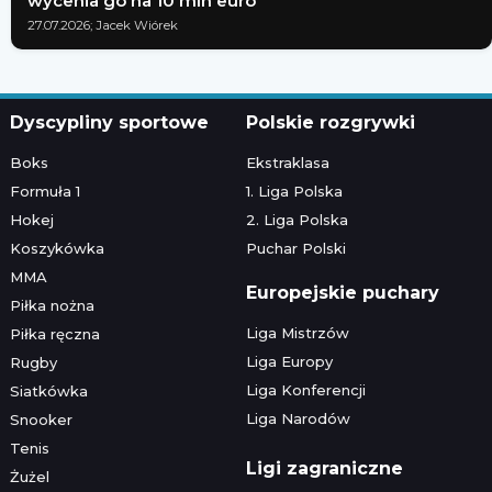
wycenia go na 10 mln euro
27.07.2026; Jacek Wiórek
Dyscypliny sportowe
Polskie rozgrywki
Boks
Ekstraklasa
Formuła 1
1. Liga Polska
Hokej
2. Liga Polska
Koszykówka
Puchar Polski
MMA
Europejskie puchary
Piłka nożna
Liga Mistrzów
Piłka ręczna
Liga Europy
Rugby
Liga Konferencji
Siatkówka
Liga Narodów
Snooker
Tenis
Ligi zagraniczne
Żużel