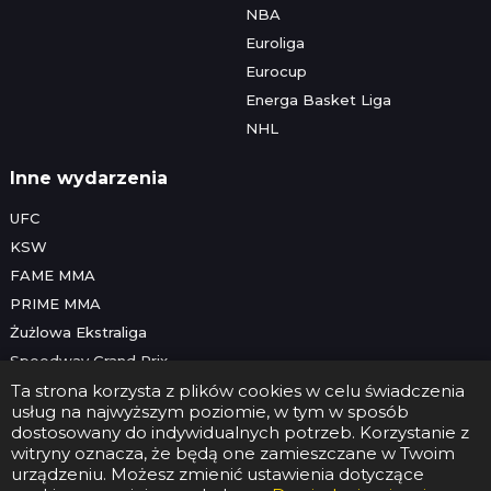
NBA
Euroliga
Eurocup
Energa Basket Liga
NHL
Inne wydarzenia
UFC
KSW
FAME MMA
PRIME MMA
Żużlowa Ekstraliga
Speedway Grand Prix
Skoki narciarskie
Ta strona korzysta z plików cookies w celu świadczenia
usług na najwyższym poziomie, w tym w sposób
dostosowany do indywidualnych potrzeb. Korzystanie z
witryny oznacza, że będą one zamieszczane w Twoim
Copyright © 2026 Futbolwtv.pl
urządzeniu. Możesz zmienić ustawienia dotyczące
Kontakt
•
Reklama
•
Polityka prywatności