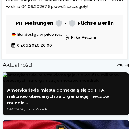
Gdzie obejrzeć to wydarzenie? Początek o godz. 20:00
w dniu 04.06.2026? Sprawdź szczegóły!
MT Melsungen
-
Füchse Berlin
Bundesliga w piłce ręcznej
sports_handball
Piłka Ręczna
calendar_month
04.06.2026 20:00
Aktualności
więcej
Amerykańskie miasta domagają się od FIFA
milionów obiecanych za organizację meczów
mundialu
04.08.2026; Jacek Wiórek