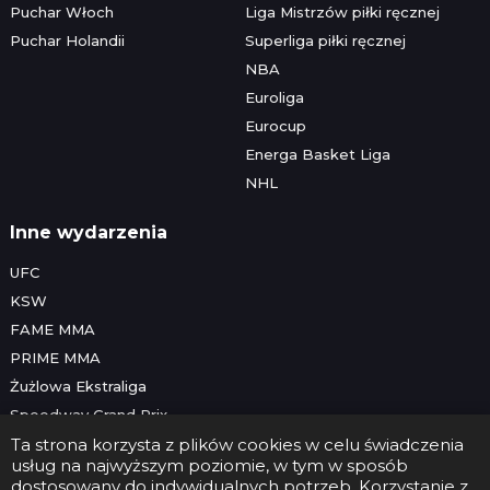
Puchar Włoch
Liga Mistrzów piłki ręcznej
Puchar Holandii
Superliga piłki ręcznej
NBA
Euroliga
Eurocup
Energa Basket Liga
NHL
Inne wydarzenia
UFC
KSW
FAME MMA
PRIME MMA
Żużlowa Ekstraliga
Speedway Grand Prix
Skoki narciarskie
Ta strona korzysta z plików cookies w celu świadczenia
usług na najwyższym poziomie, w tym w sposób
dostosowany do indywidualnych potrzeb. Korzystanie z