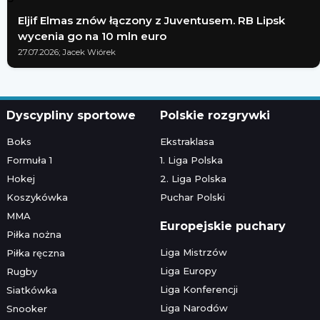
Eljif Elmas znów łączony z Juventusem. RB Lipsk
wycenia go na 10 mln euro
27.07.2026; Jacek Wiórek
Dyscypliny sportowe
Polskie rozgrywki
Boks
Ekstraklasa
Formuła 1
1. Liga Polska
Hokej
2. Liga Polska
Koszykówka
Puchar Polski
MMA
Europejskie puchary
Piłka nożna
Liga Mistrzów
Piłka ręczna
Liga Europy
Rugby
Liga Konferencji
Siatkówka
Liga Narodów
Snooker