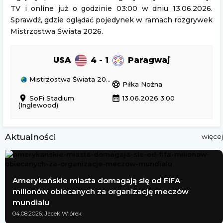
TV i online już o godzinie 03:00 w dniu 13.06.2026.
Sprawdź, gdzie oglądać pojedynek w ramach rozgrywek
Mistrzostwa Świata 2026.
USA
4 - 1
Paragwaj
Mistrzostwa Świata 2026
sports_soccer
Piłka Nożna
location_on
calendar_month
SoFi Stadium
13.06.2026 3:00
(Inglewood)
Aktualności
więcej
Amerykańskie miasta domagają się od FIFA
milionów obiecanych za organizację meczów
mundialu
04.08.2026; Jacek Wiórek