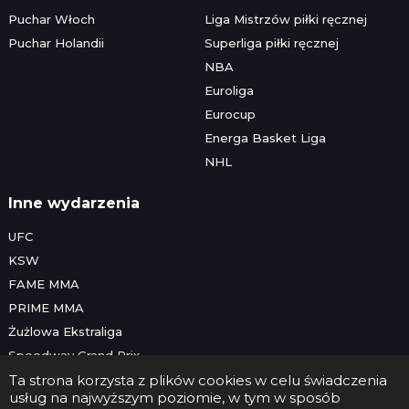
Puchar Włoch
Liga Mistrzów piłki ręcznej
Puchar Holandii
Superliga piłki ręcznej
NBA
Euroliga
Eurocup
Energa Basket Liga
NHL
Inne wydarzenia
UFC
KSW
FAME MMA
PRIME MMA
Żużlowa Ekstraliga
Speedway Grand Prix
Skoki narciarskie
Ta strona korzysta z plików cookies w celu świadczenia
usług na najwyższym poziomie, w tym w sposób