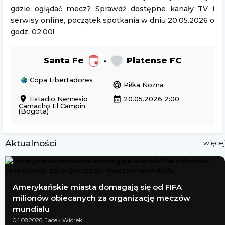
gdzie oglądać mecz? Sprawdź dostępne kanały TV i
serwisy online, początek spotkania w dniu 20.05.2026 o
godz. 02:00!
Santa Fe
-
Platense FC
Copa Libertadores
sports_soccer
Piłka Nożna
location_on
calendar_month
Estadio Nemesio
20.05.2026 2:00
Camacho El Campin
(Bogota)
Aktualności
więcej
Amerykańskie miasta domagają się od FIFA
milionów obiecanych za organizację meczów
mundialu
04.08.2026; Jacek Wiórek