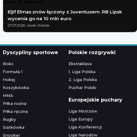
Eljif Elmas znów łączony z Juventusem. RB Lipsk
wycenia go na 10 mln euro
27.07.2026; Jacek Wiórek
Dyscypliny sportowe
Polskie rozgrywki
Boks
Ekstraklasa
Formuła 1
1. Liga Polska
Hokej
2. Liga Polska
Koszykówka
Puchar Polski
MMA
Europejskie puchary
Piłka nożna
Liga Mistrzów
Piłka ręczna
Liga Europy
Rugby
Liga Konferencji
Siatkówka
Liga Narodów
Snooker