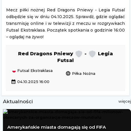
Mecz piłki nożnej Red Dragons Pniewy - Legia Futsal
odbędzie się w dniu 04.10.2025. Sprawdź, gdzie oglądać
transmisję online i w telewizji z meczu w rozgrywkach
Futsal Ekstraklasa. Początek spotkania o godzinie 16:00
– oglądaj na żywo!
Red Dragons Pniewy
-
Legia
Futsal
Futsal Ekstraklasa
sports_soccer
Piłka Nożna
calendar_month
04.10.2025 16:00
Aktualności
więcej
Amerykańskie miasta domagają się od FIFA