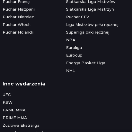
Puchar Francji
Siatkarska Liga Mistrzów
Puchar Hiszpanii
Siatkarska Liga Mistrzyń
Puchar Niemiec
Puchar CEV
Puchar Włoch
Liga Mistrzów piłki ręcznej
Puchar Holandii
Superliga piłki ręcznej
NBA
Euroliga
Eurocup
Energa Basket Liga
NHL
Inne wydarzenia
UFC
KSW
FAME MMA
PRIME MMA
Żużlowa Ekstraliga