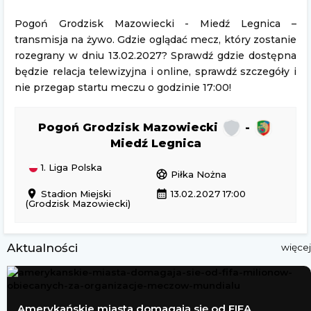
Pogoń Grodzisk Mazowiecki - Miedź Legnica –
transmisja na żywo. Gdzie oglądać mecz, który zostanie
rozegrany w dniu 13.02.2027? Sprawdź gdzie dostępna
będzie relacja telewizyjna i online, sprawdź szczegóły i
nie przegap startu meczu o godzinie 17:00!
Pogoń Grodzisk Mazowiecki
-
Miedź Legnica
1. Liga Polska
sports_soccer
Piłka Nożna
location_on
calendar_month
Stadion Miejski
13.02.2027 17:00
(Grodzisk Mazowiecki)
Aktualności
więcej
Amerykańskie miasta domagają się od FIFA