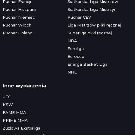
Puchar Francji
Siatkarska Liga Mistrzów
Puchar Hiszpanii
Siatkarska Liga Mistrzyń
Puchar Niemiec
Puchar CEV
Puchar Włoch
Liga Mistrzów piłki ręcznej
Puchar Holandii
Superliga piłki ręcznej
NBA
Euroliga
Eurocup
Energa Basket Liga
NHL
Inne wydarzenia
UFC
KSW
FAME MMA
PRIME MMA
Żużlowa Ekstraliga