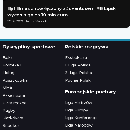
Eljif Elmas znów łączony z Juventusem. RB Lipsk
wycenia go na 10 mln euro
27.07.2026; Jacek Wiórek
Dyscypliny sportowe
Polskie rozgrywki
Boks
Ekstraklasa
Formuła 1
1. Liga Polska
Hokej
2. Liga Polska
Koszykówka
Puchar Polski
MMA
Europejskie puchary
Piłka nożna
Liga Mistrzów
Piłka ręczna
Liga Europy
Rugby
Liga Konferencji
Siatkówka
Liga Narodów
Snooker