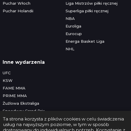
Puchar Włoch
Liga Mistrzów piłki ręcznej
Puchar Holandii
Superliga piłki ręcznej
NBA
Euroliga
Eurocup
Energa Basket Liga
NHL
Inne wydarzenia
UFC
KSW
FAME MMA
PRIME MMA
Żużlowa Ekstraliga
Speedway Grand Prix
Skoki narciarskie
Ta strona korzysta z plików cookies w celu świadczenia
usług na najwyższym poziomie, w tym w sposób
dostosowany do indywidualnych potrzeb. Korzystanie z