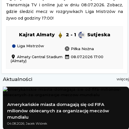
Transmisja TV i online już w dniu 08.07.2026. Zobacz,
gdzie śledzić mecz w rozgrywkach Liga Mistrzów na
żywo od godziny 17:00!
Kajrat Almaty
2 - 1
Sutjeska
Liga Mistrzów
sports_soccer
Piłka Nożna
location_on
calendar_month
Almaty Central Stadium
08.07.2026 17:00
(Almaty)
Aktualności
więcej
Amerykańskie miasta domagają się od FIFA
milionów obiecanych za organizację meczów
mundialu
04.08.2026; Jacek Wiórek