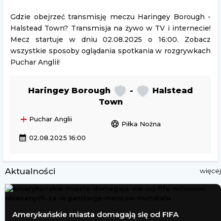
Gdzie obejrzeć transmisję meczu Haringey Borough -
Halstead Town? Transmisja na żywo w TV i internecie!
Mecz startuje w dniu 02.08.2025 o 16:00. Zobacz
wszystkie sposoby oglądania spotkania w rozgrywkach
Puchar Anglii!
Haringey Borough
-
Halstead
Town
Puchar Anglii
sports_soccer
Piłka Nożna
calendar_month
02.08.2025 16:00
Aktualności
więcej
Amerykańskie miasta domagają się od FIFA