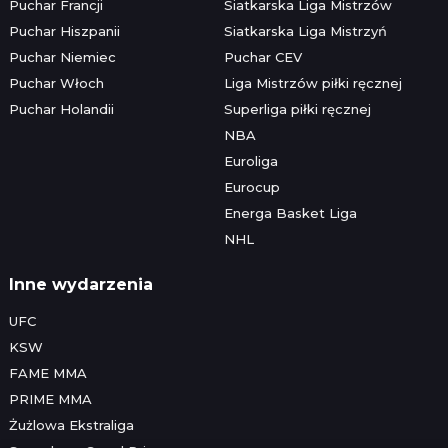
Puchar Francji
Siatkarska Liga Mistrzów
Puchar Hiszpanii
Siatkarska Liga Mistrzyń
Puchar Niemiec
Puchar CEV
Puchar Włoch
Liga Mistrzów piłki ręcznej
Puchar Holandii
Superliga piłki ręcznej
NBA
Euroliga
Eurocup
Energa Basket Liga
NHL
Inne wydarzenia
UFC
KSW
FAME MMA
PRIME MMA
Żużlowa Ekstraliga