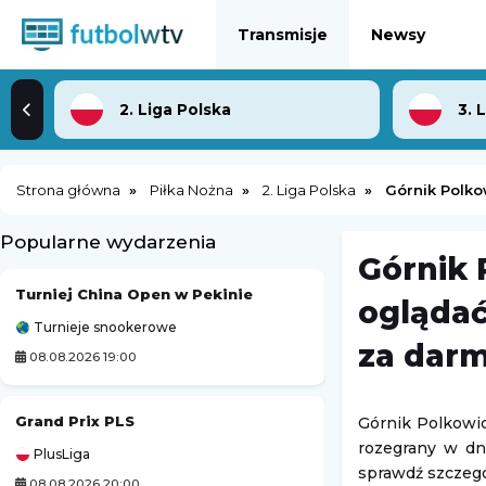
Transmisje
Newsy
2. Liga Polska
3. 
Strona główna
Piłka Nożna
2. Liga Polska
Górnik Polko
Popularne wydarzenia
Górnik 
Turniej China Open w Pekinie
oglądać
Turnieje snookerowe
Challenger Grodzi
za dar
08.08.2026 19:00
09.08.2026 1:00
Grand Prix PLS
Kozerki Open
Górnik Polkowic
rozegrany w dni
PlusLiga
Challenger Grodzi
sprawdź szczegó
08.08.2026 20:00
09.08.2026 1:00