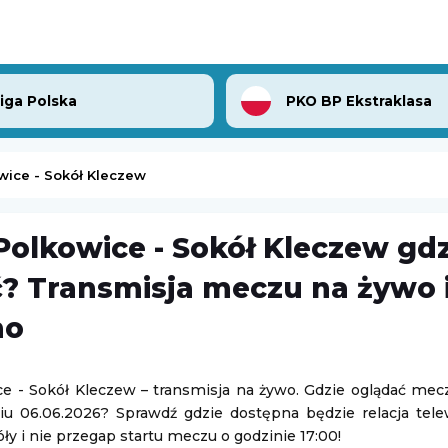
Liga Polska
PKO BP Ekstraklasa
wice - Sokół Kleczew
Polkowice - Sokół Kleczew gdz
Turniej ATP Challenger w Grodzisku Mazowieckim
Warta Gorzów Wielkopolski
-
? Transmisja meczu na żywo i
sk Mazowiecki
3. Liga Polska
mo
08.08.2026 16:00
e - Sokół Kleczew – transmisja na żywo. Gdzie oglądać mecz
Orzeł Łódź
-
Polonia Bydgoszcz
u 06.06.2026? Sprawdź gdzie dostępna będzie relacja telew
sk Mazowiecki
2 Ekstraliga żużlowa
ły i nie przegap startu meczu o godzinie 17:00!
08.08.2026 17:00