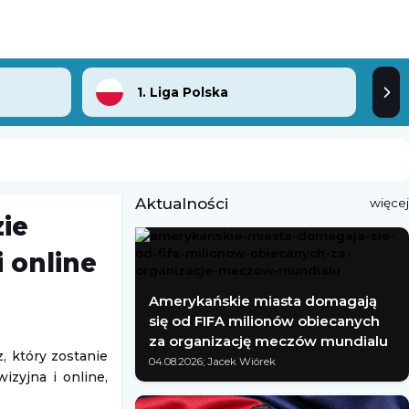
1. Liga Polska
Aktualności
więcej
ie
Carina Gubin
 online
Amerykańskie miasta domagają
się od FIFA milionów obiecanych
za organizację meczów mundialu
, który zostanie
04.08.2026; Jacek Wiórek
izyjna i online,