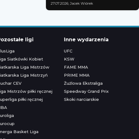
27.07.2026; Jacek Wiórek
ozostałe ligi
Inne wydarzenia
lusLiga
UFC
iga Siatkówki Kobiet
KSW
iatkarska Liga Mistrzów
FAME MMA
iatkarska Liga Mistrzyń
PRIME MMA
uchar CEV
Żużlowa Ekstraliga
iga Mistrzów piłki ręcznej
Speedway Grand Prix
uperliga piłki ręcznej
Skoki narciarskie
NBA
uroliga
urocup
nerga Basket Liga