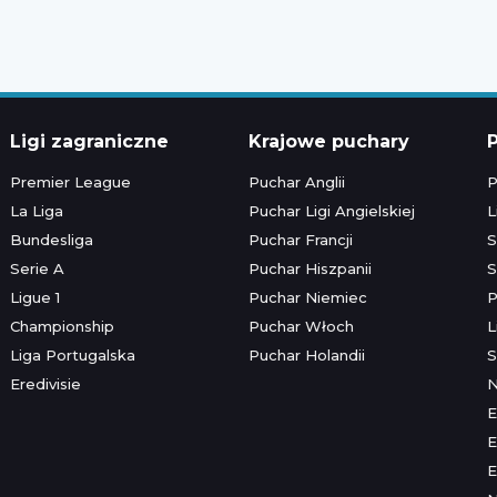
Ligi zagraniczne
Krajowe puchary
P
Premier League
Puchar Anglii
P
La Liga
Puchar Ligi Angielskiej
L
Bundesliga
Puchar Francji
S
Serie A
Puchar Hiszpanii
S
Ligue 1
Puchar Niemiec
P
Championship
Puchar Włoch
L
Liga Portugalska
Puchar Holandii
S
Eredivisie
E
E
E