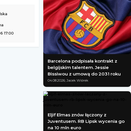
lska
na
6 17:00
Barcelona podpisała kontrakt z
belgijskim talentem. Jessie
Bissiwou z umową do 2031 roku
04.08.2026; Jacek Wiórek
Eljif Elmas znów łączony z
Juventusem. RB Lipsk wycenia go
na 10 mln euro